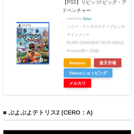
【PS5】リビッツ! ビッグ・ア
ドベンチャー
created by
Rinker
ソニー・インタラクティブエンタ
テインメント
¥3,800
(2026/08/07 08:00:35時点
Amazon調べ-
詳細)
Amazon
楽天市場
Yahooショッピング
メルカリ
■ ぷよぷよテトリス2 (CERO：A)