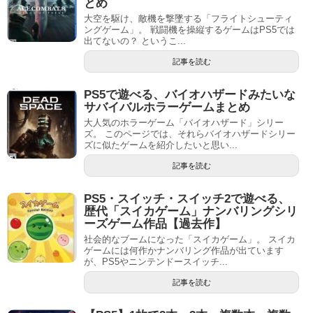
とめ
大空を駆け、敵機を撃墜する「フライトシューティ
ングゲーム」。 戦闘機を操縦するゲームはPS5では
出てないの？ というこ...
記事を読む
PS5で遊べる、バイオハザードみたいな
サバイバルホラーゲームまとめ
大人気のホラーゲーム「バイオハザード」シリー
ズ。 このページでは、それらバイオハザードシリー
ズに似たゲームを紹介したいと思い...
記事を読む
PS5・スイッチ・スイッチ2で遊べる、
歴代「スイカゲーム」ナンバリングシリ
ーズゲーム作品【過去作】
社会的なブームになった「スイカゲーム」。 スイカ
ゲームには何作かナンバリング作品が出ています
が、PS5やニンテンドースイッチ...
記事を読む