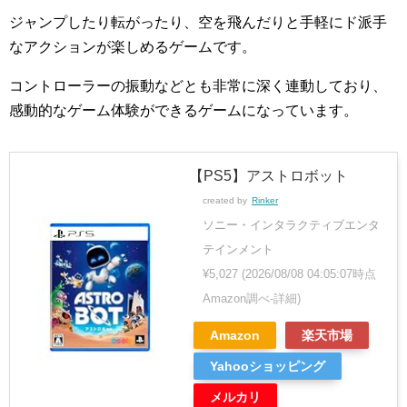
ジャンプしたり転がったり、空を飛んだりと手軽にド派手
なアクションが楽しめるゲームです。
コントローラーの振動などとも非常に深く連動しており、
感動的なゲーム体験ができるゲームになっています。
【PS5】アストロボット
created by
Rinker
ソニー・インタラクティブエンタ
テインメント
¥5,027
(2026/08/08 04:05:07時点
Amazon調べ-
詳細)
Amazon
楽天市場
Yahooショッピング
メルカリ