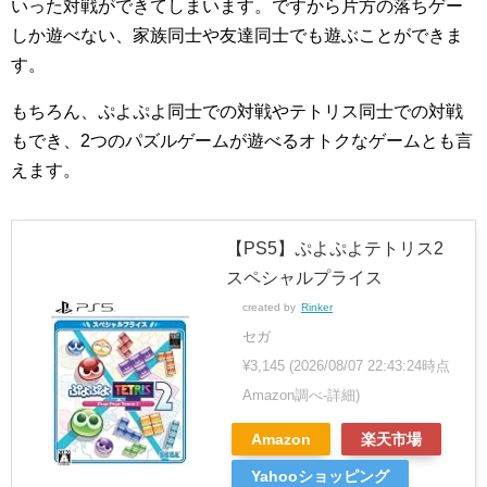
いった対戦ができてしまいます。ですから片方の落ちゲー
しか遊べない、家族同士や友達同士でも遊ぶことができま
す。
もちろん、ぷよぷよ同士での対戦やテトリス同士での対戦
もでき、2つのパズルゲームが遊べるオトクなゲームとも言
えます。
【PS5】ぷよぷよテトリス2
スペシャルプライス
created by
Rinker
セガ
¥3,145
(2026/08/07 22:43:24時点
Amazon調べ-
詳細)
Amazon
楽天市場
Yahooショッピング