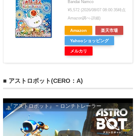
Bandai Namco
¥5,572
(2026/08/07 08:00:35時点
Amazon調べ-
詳細)
Amazon
楽天市場
Yahooショッピング
メルカリ
■ アストロボット(CERO：A)
『アストロボット』 – ロンチトレーラー