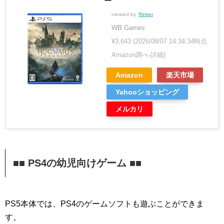
ー
created by
Rinker
WB Games
¥3,643
(2026/08/07 14:34:34時点
Amazon調べ-
詳細)
Amazon
楽天市場
Yahooショッピング
メルカリ
■■ PS4の幼児向けゲーム ■■
PS5本体では、PS4のゲームソフトも遊ぶことができま
す。