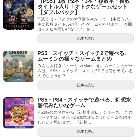
【PS5】1枚で2本・3本・複数本・複数
タイトル入り！オトクなゲームセット
【ダブルパック】
PS5ではディスクの大容量を生かして、1本買うと、
中に複数タイトルの入ったゲームがあります。 今回
はそんなお買い得なソフトを...
記事を読む
PS5・スイッチ・スイッチ2で遊べる、
ムーミンの様々なゲームまとめ
みんな大好き「ムーミン(Moomin)」 ムーミンのゲー
ムは、PS5・スイッチ・スイッチ2では何が出ている
のでしょうか？ ...
記事を読む
PS5・PS4・スイッチで遊べる、幻想水
滸伝みたいなゲーム
PS1時代の名作RPG「幻想水滸伝」シリーズ。 この
ページでは、それら幻想水滸伝に似たゲームを紹介
したいと思います。 「幻想...
記事を読む