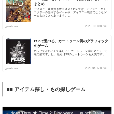
まとめ
ディズニー映画好きオススメ！PS5では、ディズニーキャ
ラクターの登場するゲームや、ディズニー映画のようなゲ
ームもたくさんあります。 ...
2025-10-10 05:30
gp-wt.com
PS5で遊べる、カートゥーン調のグラフィック
のゲーム
ポップでかわいくて楽しい！ カートゥーン調のアニメって
魅力的ですよね。 最近は3Dのカートゥーンも人気です。
...
2026-04-17 05:30
gp-wt.com
■■ アイテム探し・もの探しゲーム
Hidden Through Time 2: Discovery – Launch Trailer | PS5 Games