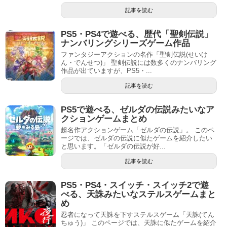
記事を読む
PS5・PS4で遊べる、歴代「聖剣伝説」
ナンバリングシリーズゲーム作品
ファンタジーアクションの名作「聖剣伝説(せいけ
ん・でんせつ)」 聖剣伝説には数多くのナンバリング
作品が出ていますが、PS5・...
記事を読む
PS5で遊べる、ゼルダの伝説みたいなア
クションゲームまとめ
超名作アクションゲーム「ゼルダの伝説」。 このペ
ージでは、ゼルダの伝説に似たゲームを紹介したい
と思います。「ゼルダの伝説が好...
記事を読む
PS5・PS4・スイッチ・スイッチ2で遊
べる、天誅みたいなステルスゲームまと
め
忍者になって天誅を下すステルスゲーム「天誅(てん
ちゅう)」 このページでは、天誅に似たゲームを紹介