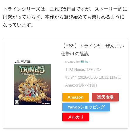
トラインシリーズは、これで5作目ですが、ストーリー的に
は繋がっておらず、本作から遊び始めても楽しめるように
なっています。
【PS5】トライン5：ぜんまい
仕掛けの陰謀
created by
Rinker
THQ Nordic ジャパン
¥3,944
(2026/08/05 18:31:11時点
Amazon調べ-
詳細)
Amazon
楽天市場
Yahooショッピング
メルカリ