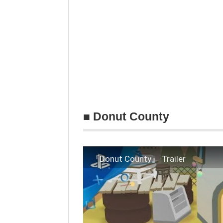
■ Donut County
『Donut County』 Trailer