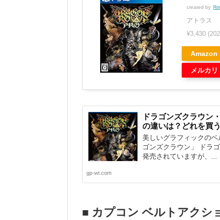
created by
Ri
アトラス
¥3,430
(20
Amazon
メルカリ
ドラゴンズクラウン・プ
の違いは？どれを買
美しいグラフィックのベ
ゴンズクラウン」 ドラ
発売されていますが、...
gp-wt.com
■ カプコン ベルトアクシ