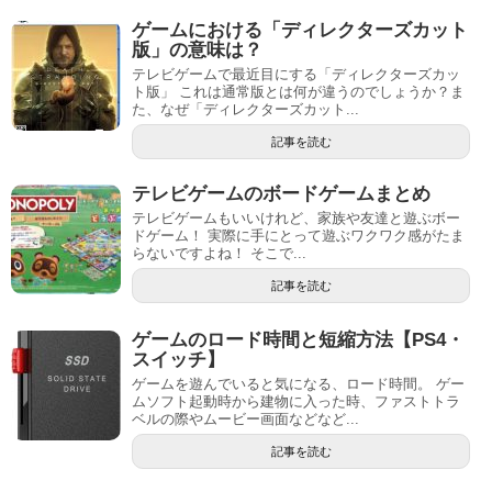
ゲームにおける「ディレクターズカット
版」の意味は？
テレビゲームで最近目にする「ディレクターズカッ
ト版」 これは通常版とは何が違うのでしょうか？ま
た、なぜ「ディレクターズカット...
記事を読む
テレビゲームのボードゲームまとめ
テレビゲームもいいけれど、家族や友達と遊ぶボー
ドゲーム！ 実際に手にとって遊ぶワクワク感がたま
らないですよね！ そこで...
記事を読む
ゲームのロード時間と短縮方法【PS4・
スイッチ】
ゲームを遊んでいると気になる、ロード時間。 ゲー
ムソフト起動時から建物に入った時、ファストトラ
ベルの際やムービー画面などなど...
記事を読む