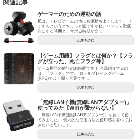
関連記事
ゲーマーのための運動の話
私は、テレビゲームの他にも運動もよくします。 よ
くするというとちょっと嘘ですかね。ハマって徹底
的にする時期と、サボる時期が交...
記事を読む
【ゲーム用語】フラグとは何か？【フラ
グが立った、死亡フラグ等】
ゲーム用語の解説のお時間です！ 今回紹介するの
は、「フラグ」です。 ロールプレイングゲーム
(RPG)でよく聞く言葉です...
記事を読む
「無線LAN子機(無線LANアダプター)」
使ってみた【Wifiが繋がらない】
「無線LAN子機(無線LANアダプター)」を買って使っ
てみました。 個人的な使用方法と使用感を書いてお
きたいと思います。 ...
記事を読む