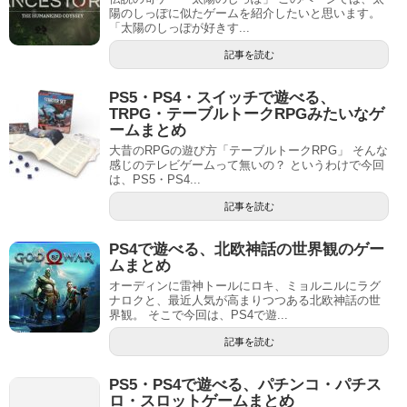
陽のしっぽに似たゲームを紹介したいと思います。
「太陽のしっぽが好きす...
記事を読む
PS5・PS4・スイッチで遊べる、
TRPG・テーブルトークRPGみたいなゲ
ームまとめ
大昔のRPGの遊び方「テーブルトークRPG」 そんな
感じのテレビゲームって無いの？ というわけで今回
は、PS5・PS4...
記事を読む
PS4で遊べる、北欧神話の世界観のゲー
ムまとめ
オーディンに雷神トールにロキ、ミョルニルにラグ
ナロクと、最近人気が高まりつつある北欧神話の世
界観。 そこで今回は、PS4で遊...
記事を読む
PS5・PS4で遊べる、パチンコ・パチス
ロ・スロットゲームまとめ