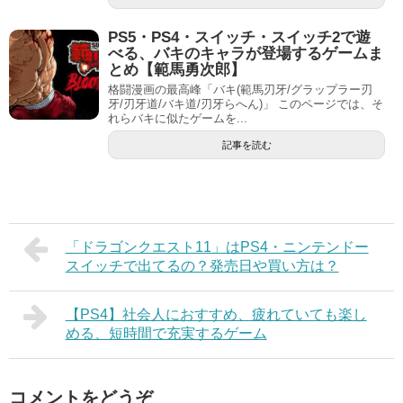
PS5・PS4・スイッチ・スイッチ2で遊
べる、バキのキャラが登場するゲームま
とめ【範馬勇次郎】
格闘漫画の最高峰「バキ(範馬刃牙/グラップラー刃
牙/刃牙道/バキ道/刃牙らへん)」 このページでは、そ
れらバキに似たゲームを...
記事を読む
「ドラゴンクエスト11」はPS4・ニンテンドー
スイッチで出てるの？発売日や買い方は？
【PS4】社会人におすすめ、疲れていても楽し
める、短時間で充実するゲーム
コメントをどうぞ