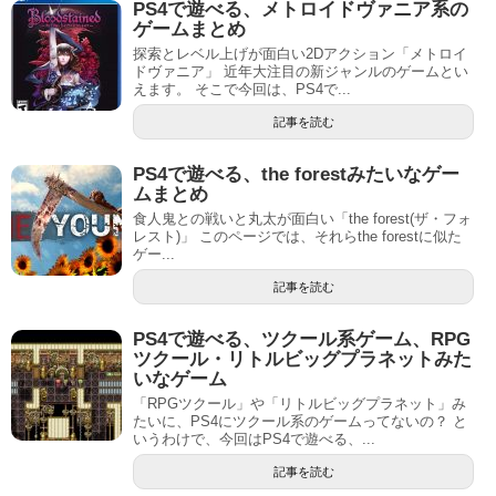
PS4で遊べる、メトロイドヴァニア系の
ゲームまとめ
探索とレベル上げが面白い2Dアクション「メトロイ
ドヴァニア」 近年大注目の新ジャンルのゲームとい
えます。 そこで今回は、PS4で...
記事を読む
PS4で遊べる、the forestみたいなゲー
ムまとめ
食人鬼との戦いと丸太が面白い「the forest(ザ・フォ
レスト)」 このページでは、それらthe forestに似た
ゲー...
記事を読む
PS4で遊べる、ツクール系ゲーム、RPG
ツクール・リトルビッグプラネットみた
いなゲーム
「RPGツクール」や「リトルビッグプラネット」み
たいに、PS4にツクール系のゲームってないの？ と
いうわけで、今回はPS4で遊べる、...
記事を読む