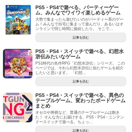
PS5・PS4で遊べる、パーティーゲー
ム、みんなでワイワイ楽しめるゲーム
大勢で集まったら遊びたいのがパーティー系のゲー
ム！みんなで自宅に集まって遊んだり、あるいはオ
ンラインで同じ時間に接続したり。 そこで...
記事を読む
PS5・PS4・スイッチで遊べる、幻想水
滸伝みたいなゲーム
PS1時代の名作RPG「幻想水滸伝」シリーズ。 この
ページでは、それら幻想水滸伝に似たゲームを紹介
したいと思います。 「幻想...
記事を読む
PS5・PS4・スイッチで遊べる、異色の
テーブルゲーム、変わったボードゲーム
まとめ
オセロや将棋など、普通のテーブルゲームは飽き
た！ そんな方にお届けする、PS5・PS4・ニンテン
ドースイッチで遊べる、ちょっ...
記事を読む