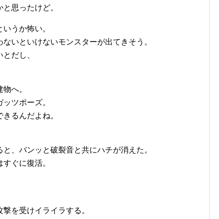
かと思ったけど。
というか怖い。
わないといけないモンスターが出てきそう。
いとだし、
。
建物へ。
ガッツポーズ。
できるんだよね。
。
ると、バンッと破裂音と共にハチが消えた。
はすぐに復活。
攻撃を受けイライラする。