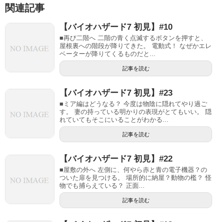
関連記事
【バイオハザード7 初見】#10
■再び二階へ 二階の青く点滅するボタンを押すと、
屋根裏への階段が降りてきた。 電動式！ なぜかエレ
ベーターが降りてくるものだと...
記事を読む
【バイオハザード7 初見】#23
■ミア編はどうなる？ 今度は物陰に隠れてやり過ご
す。 妻の持っている明かりの表現がとてもいい。 隠
れていてもそこにいることがわかる...
記事を読む
【バイオハザード7 初見】#22
■屋敷の外へ 左側に、何やら赤と青の電子機器？の
ついた扉を見つける。 場所的に納屋？動物の檻？ 怪
物でも捕らえている？ 正面...
記事を読む