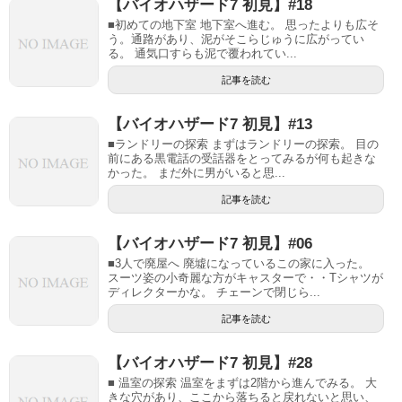
【バイオハザード7 初見】#18
■初めての地下室 地下室へ進む。 思ったよりも広そ
う。通路があり、泥がそこらじゅうに広がってい
る。 通気口すらも泥で覆われてい...
記事を読む
【バイオハザード7 初見】#13
■ランドリーの探索 まずはランドリーの探索。 目の
前にある黒電話の受話器をとってみるが何も起きな
かった。 まだ外に男がいると思...
記事を読む
【バイオハザード7 初見】#06
■3人で廃屋へ 廃墟になっているこの家に入った。
スーツ姿の小奇麗な方がキャスターで・・Tシャツが
ディレクターかな。 チェーンで閉じら...
記事を読む
【バイオハザード7 初見】#28
■ 温室の探索 温室をまずは2階から進んでみる。 大
きな穴があり、ここから落ちると戻れないと思い、