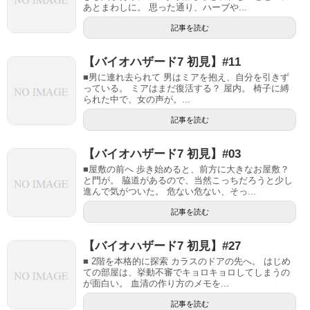
あとまわしに。 思った通り、ハーブや...
記事を読む
【バイオハザード7 初見】#11
■男に連れ去られて 男はミアを抱え、自分を引きず
っている。 ミアはまだ復活する？ 屋内。 椅子に縛
られた中で、女の声が。...
記事を読む
【バイオハザード7 初見】#03
■屋敷の前へ 歩き始めると、前方に大きなお屋敷？
と門が。 脇道があるので、当然こっちだろうと少し
進んで気がついた。 危ない危ない、そっ...
記事を読む
【バイオハザード7 初見】#27
■ 2階を本格的に探索 カラスのドアの先へ。 はじめ
ての部屋は、挙動不審でキョロキョロしてしまうの
が面白い。 血清の作り方のメモを...
記事を読む