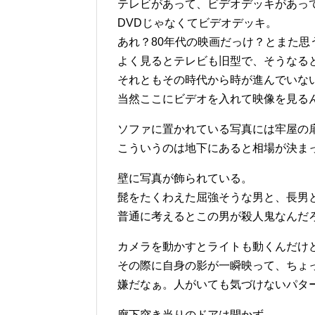
テレビがあって、ビデオデッキがあっ
DVDじゃなくてビデオデッキ。
あれ？80年代の映画だっけ？とまた思
よく見るとテレビも旧型で、そうなる
それともその時代から時が進んでいな
当然ここにビデオを入れて映像を見る
ソファに置かれている写真には牢屋の
こういうのは地下にあると相場が決ま
壁に写真が飾られている。
髭をたくわえた屈強そうな男と、長男
普通に考えるとこの男が殺人鬼なんだ
カメラを動かすとライトも動くんだけ
その際に自身の影が一瞬映って、ちょ
嫌だなぁ。人がいても気づけないパタ
廊下突き当りのドアは開かず。