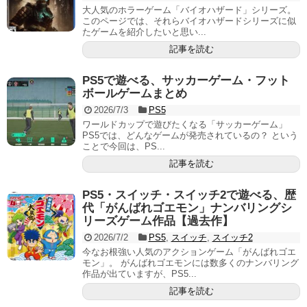
大人気のホラーゲーム「バイオハザード」シリーズ。
このページでは、それらバイオハザードシリーズに似
たゲームを紹介したいと思い...
記事を読む
PS5で遊べる、サッカーゲーム・フット
ボールゲームまとめ
2026/7/3
PS5
ワールドカップで遊びたくなる「サッカーゲーム」
PS5では、どんなゲームが発売されているの？ という
ことで今回は、PS...
記事を読む
PS5・スイッチ・スイッチ2で遊べる、歴
代「がんばれゴエモン」ナンバリングシ
リーズゲーム作品【過去作】
2026/7/2
PS5
,
スイッチ
,
スイッチ2
今なお根強い人気のアクションゲーム「がんばれゴエ
モン」。 がんばれゴエモンには数多くのナンバリング
作品が出ていますが、PS5...
記事を読む