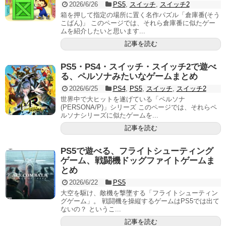
2026/6/26
PS5
,
スイッチ
,
スイッチ2
箱を押して指定の場所に置く名作パズル「倉庫番(そう
こばん)」 このページでは、それら倉庫番に似たゲー
ムを紹介したいと思います...
記事を読む
PS5・PS4・スイッチ・スイッチ2で遊べ
る、ペルソナみたいなゲームまとめ
2026/6/25
PS4
,
PS5
,
スイッチ
,
スイッチ2
世界中で大ヒットを遂げている「ペルソナ
(PERSONA/P)」シリーズ このページでは、それらペ
ルソナシリーズに似たゲームを...
記事を読む
PS5で遊べる、フライトシューティング
ゲーム、戦闘機ドッグファイトゲームま
とめ
2026/6/22
PS5
大空を駆け、敵機を撃墜する「フライトシューティン
グゲーム」。 戦闘機を操縦するゲームはPS5では出て
ないの？ というこ...
記事を読む