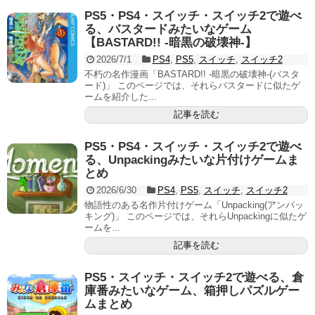
PS5・PS4・スイッチ・スイッチ2で遊べ
る、バスタードみたいなゲーム
【BASTARD!! -暗黒の破壊神-】
2026/7/1
PS4
,
PS5
,
スイッチ
,
スイッチ2
不朽の名作漫画「BASTARD!! -暗黒の破壊神-(バスタ
ード)」 このページでは、それらバスタードに似たゲ
ームを紹介した...
記事を読む
PS5・PS4・スイッチ・スイッチ2で遊べ
る、Unpackingみたいな片付けゲームま
とめ
2026/6/30
PS4
,
PS5
,
スイッチ
,
スイッチ2
物語性のある名作片付けゲーム「Unpacking(アンパッ
キング)」 このページでは、それらUnpackingに似たゲ
ームを...
記事を読む
PS5・スイッチ・スイッチ2で遊べる、倉
庫番みたいなゲーム、箱押しパズルゲー
ムまとめ