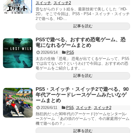
スイッチ
,
スイッチ2
昔ながらのドット絵を、最新技術で美しくした「HD-
2D」 そこで今回は、PS5・PS4・スイッチ・スイッチ
2で遊べる、HD-...
記事を読む
PS5で遊べる、おすすめ恐竜ゲーム、恐
竜になれるゲームまとめ
2026/6/14
PS5
太古の生物「恐竜」 恐竜が出てくるゲームって、PS5
では出てないの？というわけで今回は、おすすめの恐
竜ゲームをご紹介します。...
記事を読む
PS5・スイッチ・スイッチ2で遊べる、90
年代アーケードレースゲームみたいなゲ
ームまとめ
2026/6/11
PS5
,
スイッチ
,
スイッチ2
熱狂的だった90年代のアーケード(ゲームセンター)レ
ースゲーム 「あの頃のゲームって、今の家庭用ゲーム
機で遊べるの？」 ...
記事を読む