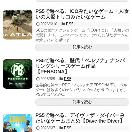
PS5で遊べる、ICOみたいなゲーム・人喰
いの大鷲トリコみたいなゲーム
2026/6/10
PS5
SCEの傑作アクションゲーム「ICO(イコ)」「人喰いの
大鷲トリコ」 このページでは、それらに似たゲームを
紹介したいと思いま...
記事を読む
PS5で遊べる、歴代「ペルソナ」ナンバ
リングシリーズゲーム作品
【PERSONA】
2026/6/9
PS5
世界的な神ゲーRPG「ペルソナ(PERSONA/P)」 ペル
ソナには数多くのナンバリング作品が出ていますが、
PS5ではどれが...
記事を読む
PS5で遊べる、デイヴ・ザ・ダイバーみ
たいなゲームまとめ【Dave the Diver】
2026/6/7
PS5