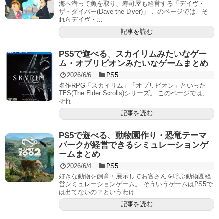
海へ潜って魚を取り、寿司屋も経営する「デイヴ・
ザ・ダイバー(Dave the Diver)」 このページでは、そ
れらデイヴ・...
記事を読む
PS5で遊べる、スカイリムみたいなゲー
ム・オブリビオンみたいなゲームまとめ
2026/6/6
PS5
名作RPG「スカイリム」「オブリビオン」といった
TES(The Elder Scrolls)シリーズ。 このページでは、
それ...
記事を読む
PS5で遊べる、動物園作り・恐竜テーマ
パークが経営できるシミュレーションゲ
ームまとめ
2026/6/4
PS5
好きな動物を飼育・展示してお客さんを呼ぶ動物園経
営シミュレーションゲーム。 そういうゲームはPS5で
は出てないの？というわけ...
記事を読む