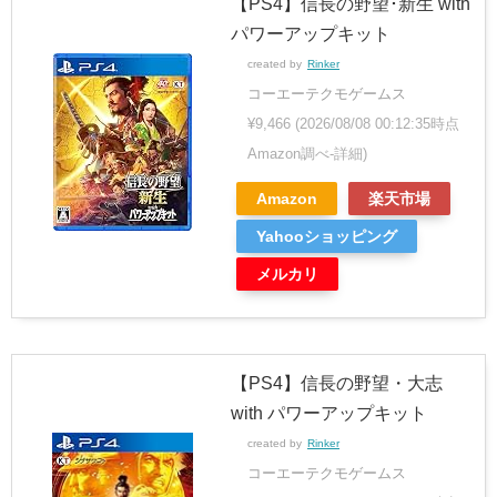
【PS4】信長の野望･新生 with
パワーアップキット
created by
Rinker
コーエーテクモゲームス
¥9,466
(2026/08/08 00:12:35時点
Amazon調べ-
詳細)
Amazon
楽天市場
Yahooショッピング
メルカリ
【PS4】信長の野望・大志
with パワーアップキット
created by
Rinker
コーエーテクモゲームス