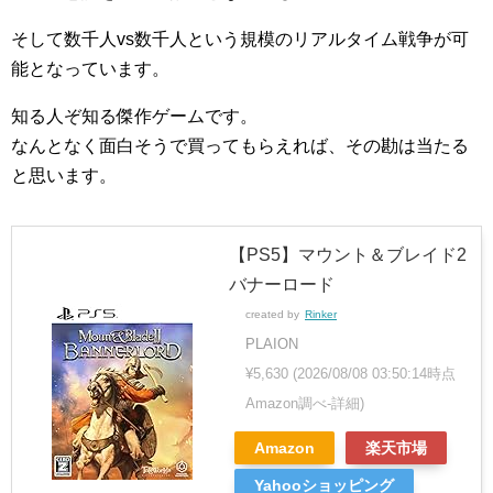
そして数千人vs数千人という規模のリアルタイム戦争が可
能となっています。
知る人ぞ知る傑作ゲームです。
なんとなく面白そうで買ってもらえれば、その勘は当たる
と思います。
【PS5】マウント＆ブレイド2
バナーロード
created by
Rinker
PLAION
¥5,630
(2026/08/08 03:50:14時点
Amazon調べ-
詳細)
Amazon
楽天市場
Yahooショッピング