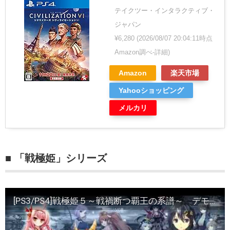
テイクツー・インタラクティブ・
ジャパン
¥6,280
(2026/08/07 20:04:11時点
Amazon調べ-
詳細)
Amazon
楽天市場
Yahooショッピング
メルカリ
■ 「戦極姫」シリーズ
[PS3/PS4]戦極姫５～戦禍断つ覇王の系譜～ デモムービー