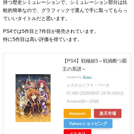
持つ歴史シミュレーションで、シミュレーション部分は比
較的簡単なので、グラフィックで選んで手に取ってもらっ
ていいタイトルだと思います。
PS4では5作目と7作目が発売されています。
特に5作目は高い評価を得ています。
【PS4】戦極姫5～戦禍断つ覇
王の系譜～
created by
Rinker
システムソフト・ベータ
¥7,000
(2026/08/07 18:36:31時点
Amazon調べ-
詳細)
Amazon
楽天市場
Yahooショッピング
メルカリ