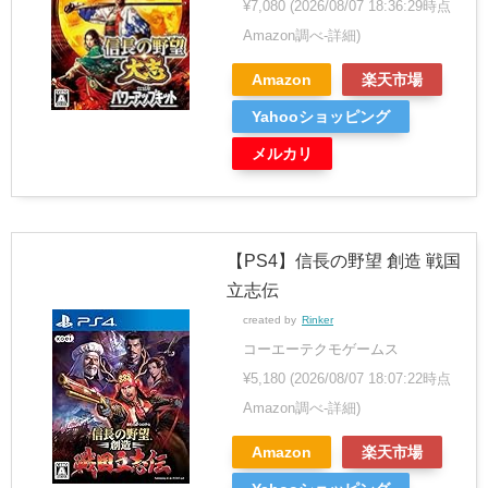
¥7,080
(2026/08/07 18:36:29時点
Amazon調べ-
詳細)
Amazon
楽天市場
Yahooショッピング
メルカリ
【PS4】信長の野望 創造 戦国
立志伝
created by
Rinker
コーエーテクモゲームス
¥5,180
(2026/08/07 18:07:22時点
Amazon調べ-
詳細)
Amazon
楽天市場