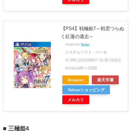
【PS4】戦極姫7～戦雲つらぬ
く紅蓮の遺志～
created by
Rinker
システムソフト・ベータ
¥7,800
(2026/08/07 18:36:31時点
Amazon調べ-
詳細)
Amazon
楽天市場
Yahooショッピング
メルカリ
■ 三極姫4