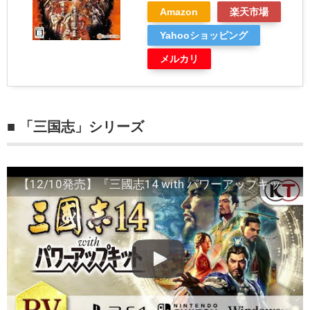
Amazon
楽天市場
Yahooショッピング
メルカリ
■ 「三国志」シリーズ
【12/10発売】『三國志14 with パワーアップキット』PV