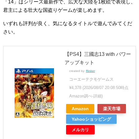
「14」はシリーズ最新作で、広大な大陸を1枚絵で表現し、
君主による壮大な国盗りゲームが楽しめます。
いずれも評判が良く、気になるタイトルで遊んでみてくだ
さい。
【PS4】三國志13 with パワー
アップキット
created by
Rinker
コーエーテクモゲームス
¥4,378
(2026/08/07 20:08:50時点
Amazon調べ-
詳細)
Amazon
楽天市場
Yahooショッピング
メルカリ