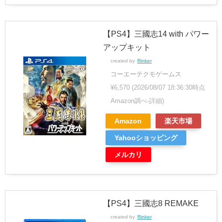
【PS4】三國志14 with パワー
アップキット
created by
Rinker
コーエーテクモゲームス
¥6,570
(2026/08/07 18:36:30時点
Amazon調べ-
詳細)
Amazon
楽天市場
Yahooショッピング
メルカリ
【PS4】三國志8 REMAKE
created by
Rinker