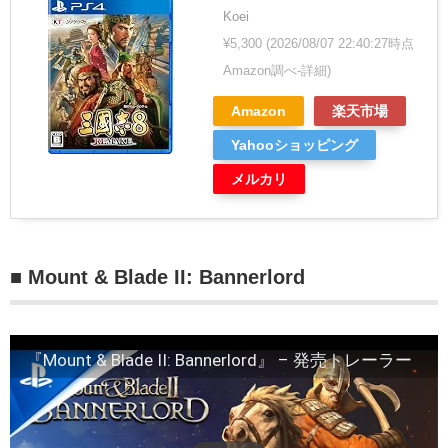
Koei
¥5,300
(2026/08/07 22:40:27時点
Amazon調べ-
詳細)
Amazon
楽天市場
Yahooショッピング
メルカリ
■ Mount & Blade II: Bannerlord
『Mount & Blade II: Bannerlord』 – 発売トレーラー