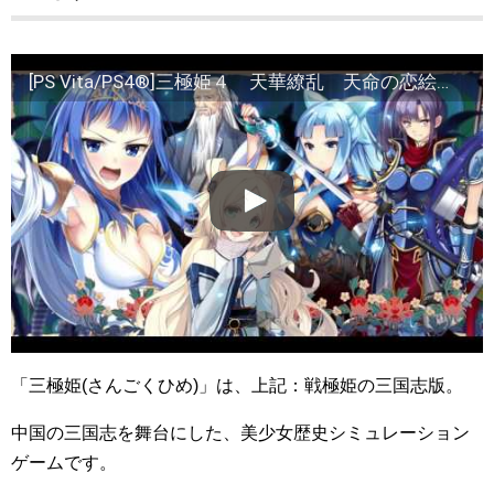
[PS Vita/PS4®]三極姫４ 天華繚乱 天命の恋絵巻 オープニングムービー
「三極姫(さんごくひめ)」は、上記：戦極姫の三国志版。
中国の三国志を舞台にした、美少女歴史シミュレーション
ゲームです。