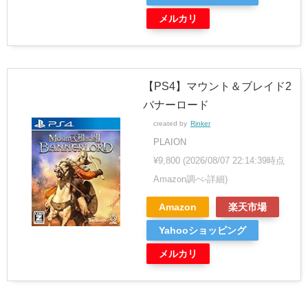
メルカリ
【PS4】マウント＆ブレイド2
バナーロード
created by
Rinker
PLAION
¥9,800
(2026/08/07 22:14:39時点
Amazon調べ-
詳細)
Amazon
楽天市場
Yahooショッピング
メルカリ