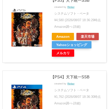
【PS5】天下統一SSB
created by
Rinker
システムソフト・ベータ
¥4,580
(2026/08/07 18:36:29時点
Amazon調べ-
詳細)
Amazon
楽天市場
Yahooショッピング
メルカリ
【PS4】天下統一SSB
created by
Rinker
システムソフト・ベータ
¥1,762
(2026/08/07 18:36:30時点
Amazon調べ-
詳細)