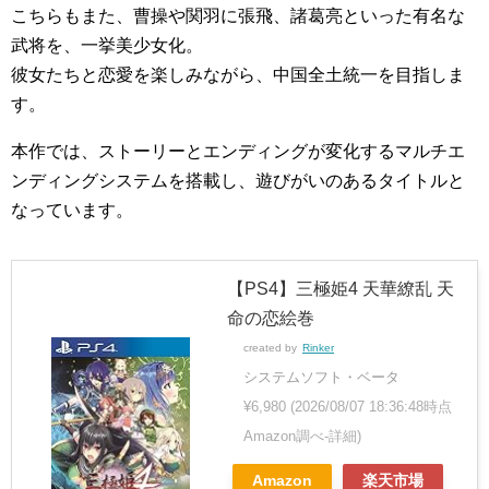
こちらもまた、曹操や関羽に張飛、諸葛亮といった有名な
武将を、一挙美少女化。
彼女たちと恋愛を楽しみながら、中国全土統一を目指しま
す。
本作では、ストーリーとエンディングが変化するマルチエ
ンディングシステムを搭載し、遊びがいのあるタイトルと
なっています。
【PS4】三極姫4 天華繚乱 天
命の恋絵巻
created by
Rinker
システムソフト・ベータ
¥6,980
(2026/08/07 18:36:48時点
Amazon調べ-
詳細)
Amazon
楽天市場