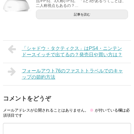
点/FPS)、3人称(TPS)。 「1と3があるってことは、
二人称視点もあるの？...
記事を読む
「シャドウ・タクティクス」はPS4・ニンテン
ドースイッチで出てるの？発売日や買い方は？
フォールアウト76のファストトラベルでのキャ
ップの節約方法
コメントをどうぞ
メールアドレスが公開されることはありません。
※
が付いている欄は必
須項目です