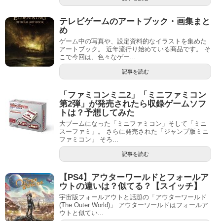
テレビゲームのアートブック・画集まと
め
ゲーム中の写真や、設定資料的なイラストを集めた
アートブック。 近年流行り始めている商品です。 そ
こで今回は、色々なゲー...
記事を読む
「ファミコンミニ2」「ミニファミコン
第2弾」が発売されたら収録ゲームソフ
トは？予想してみた
大ブームになった「ミニファミコン」そして「ミニ
スーファミ」。 さらに発売された「ジャンプ版ミニ
ファミコン」 そろ...
記事を読む
【PS4】アウターワールドとフォールア
ウトの違いは？似てる？【スイッチ】
宇宙版フォールアウトと話題の「アウターワールド
(The Outer World)」 アウターワールドはフォールア
ウトと似てい...