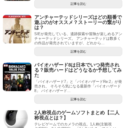
記事を読む
アンチャーテッドシリーズはどの順番で
遊ぶのがオススメ？ストーリーの繋がり
は？
SIEが発売している、遺跡探索や冒険が楽しめるアン
チャーテッドシリーズ。 アンチャーテッドは数多く
の作品が発売されていますが、どれから...
記事を読む
バイオハザード8は日本でいつ発売され
る？販売ハードはどうなるか予想してみ
た
「バイオハザード7」と「バイオハザードRe:2」が発
売され、 そろそろ気になる最新作「バイオハザード
8」 バイオハザード...
記事を読む
2人称視点のゲームソフトまとめ【二人
称視点とは？】
テレビゲームでのカメラの視点。1人称(主観視