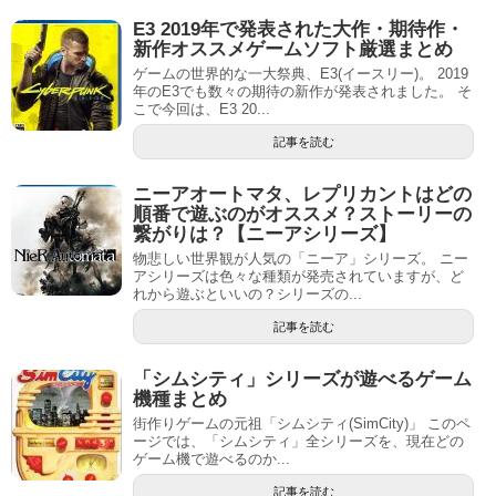
E3 2019年で発表された大作・期待作・
新作オススメゲームソフト厳選まとめ
ゲームの世界的な一大祭典、E3(イースリー)。 2019
年のE3でも数々の期待の新作が発表されました。 そ
こで今回は、E3 20...
記事を読む
ニーアオートマタ、レプリカントはどの
順番で遊ぶのがオススメ？ストーリーの
繋がりは？【ニーアシリーズ】
物悲しい世界観が人気の「ニーア」シリーズ。 ニー
アシリーズは色々な種類が発売されていますが、ど
れから遊ぶといいの？シリーズの...
記事を読む
「シムシティ」シリーズが遊べるゲーム
機種まとめ
街作りゲームの元祖「シムシティ(SimCity)」 このペ
ージでは、「シムシティ」全シリーズを、現在どの
ゲーム機で遊べるのか...
記事を読む