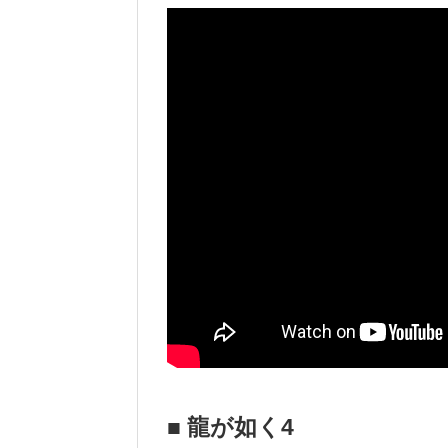
■ 龍が如く4