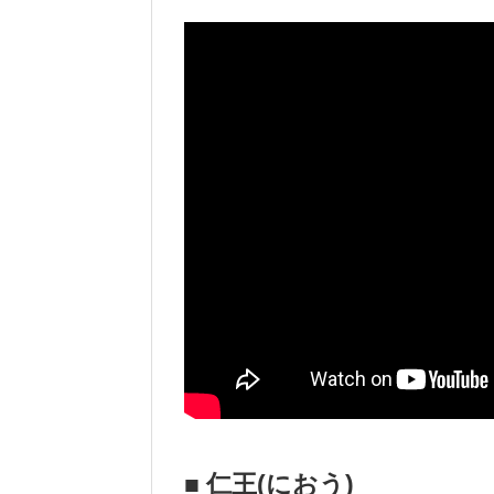
■ 仁王(におう)