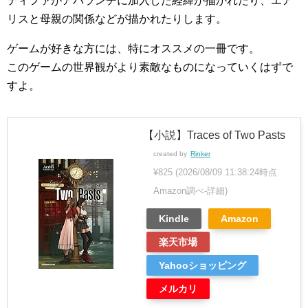
ティファがアバランチに加入した経緯が描かれたり、エア
リスと母親の関係などが描かれたりします。
ゲームが好きな方には、特にオススメの一冊です。
このゲームの世界観がより素敵なものになっていくはずで
すよ。
【小説】Traces of Two Pasts
created by
Rinker
¥825
(2026/08/09 11:38:24時点
Amazon調べ-
詳細)
Kindle
Amazon
楽天市場
Yahooショッピング
メルカリ