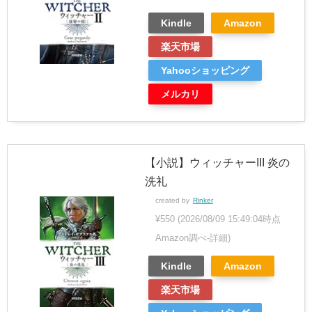
Kindle
Amazon
楽天市場
Yahooショッピング
メルカリ
【小説】ウィッチャーIII 炎の
洗礼
created by
Rinker
¥550
(2026/08/09 15:49:04時点
Amazon調べ-
詳細)
Kindle
Amazon
楽天市場