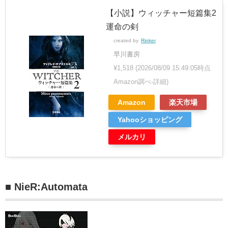
【小説】ウィッチャー短篇集2
運命の剣
created by
Rinker
早川書房
¥1,518
(2026/08/09 15:49:05時点
Amazon調べ-
詳細)
Amazon
楽天市場
Yahooショッピング
メルカリ
■ NieR:Automata