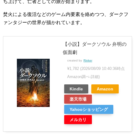
ち上げて、亡者としての旅が始まります。
焚火による復活などのゲーム内要素を絡めつつ、ダークフ
ァンタジーの世界が描かれています。
【小説】ダークソウル 弁明の
仮面劇
created by
Rinker
¥1,782
(2026/08/09 10:40:36時点
Amazon調べ-
詳細)
Kindle
Amazon
楽天市場
Yahooショッピング
メルカリ