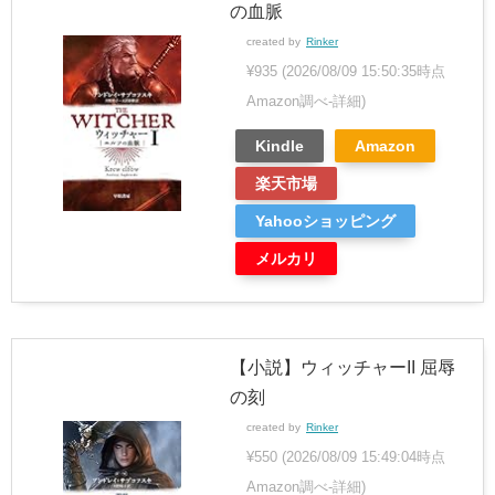
の血脈
created by
Rinker
¥935
(2026/08/09 15:50:35時点
Amazon調べ-
詳細)
Kindle
Amazon
楽天市場
Yahooショッピング
メルカリ
【小説】ウィッチャーII 屈辱
の刻
created by
Rinker
¥550
(2026/08/09 15:49:04時点
Amazon調べ-
詳細)