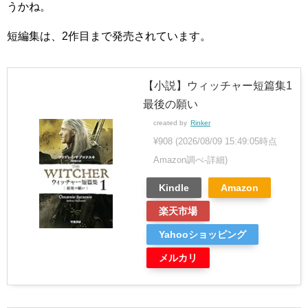
うかね。
短編集は、2作目まで発売されています。
【小説】ウィッチャー短篇集1
最後の願い
created by
Rinker
¥908
(2026/08/09 15:49:05時点
Amazon調べ-
詳細)
Kindle
Amazon
楽天市場
Yahooショッピング
メルカリ