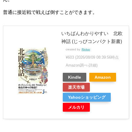
普通に接近戦で戦えば倒すことができます。
いちばんわかりやすい 北欧
神話 (じっぴコンパクト新書)
created by
Rinker
¥603
(2026/08/09 08:39:56時点
Amazon調べ-
詳細)
Kindle
Amazon
楽天市場
Yahooショッピング
メルカリ