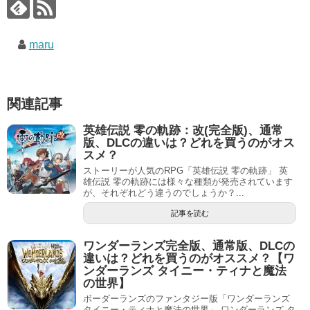
maru
関連記事
英雄伝説 零の軌跡：改(完全版)、通常
版、DLCの違いは？どれを買うのがオス
スメ？
ストーリーが人気のRPG「英雄伝説 零の軌跡」 英
雄伝説 零の軌跡には様々な種類が発売されています
が、それぞれどう違うのでしょうか？...
記事を読む
ワンダーランズ完全版、通常版、DLCの
違いは？どれを買うのがオススメ？【ワ
ンダーランズ タイニー・ティナと魔法
の世界】
ボーダーランズのファンタジー版「ワンダーランズ
タイニー・ティナと魔法の世界」 ワンダーランズ タ