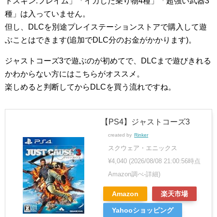
トスキン:フレイム」「イカした乗り物4種」「超強い武器3
種」は入っていません。
但し、DLCを別途プレイステーションストアで購入して遊
ぶことはできます(追加でDLC分のお金がかかります)。
ジャストコーズ3で遊ぶのが初めてで、DLCまで遊びきれる
かわからない方にはこちらがオススメ。
楽しめると判断してからDLCを買う流れですね。
【PS4】ジャストコーズ3
created by
Rinker
スクウェア・エニックス
¥4,040
(2026/08/08 21:00:56時点
Amazon調べ-
詳細)
Amazon
楽天市場
Yahooショッピング