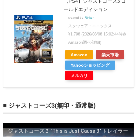
【PS4】ジャストコーズ3 ゴ
ールドエディション
created by
Rinker
スクウェア・エニックス
¥1,798
(2026/08/08 15:02:44時点
Amazon調べ-
詳細)
Amazon
楽天市場
Yahooショッピング
メルカリ
■ ジャストコーズ3(無印・通常版)
ジャストコーズ３ "This is Just Cause 3" トレイラー