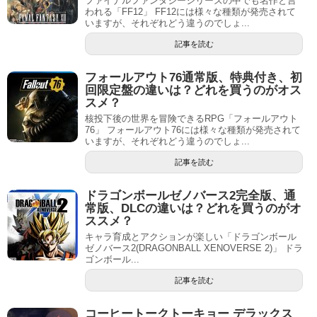
ファイナルファンタジーシリーズの中でも名作と言
われる「FF12」 FF12には様々な種類が発売されて
いますが、それぞれどう違うのでしょ...
記事を読む
フォールアウト76通常版、特典付き、初
回限定盤の違いは？どれを買うのがオス
スメ？
核投下後の世界を冒険できるRPG「フォールアウト
76」 フォールアウト76には様々な種類が発売されて
いますが、それぞれどう違うのでしょ...
記事を読む
ドラゴンボールゼノバース2完全版、通
常版、DLCの違いは？どれを買うのがオ
ススメ？
キャラ育成とアクションが楽しい「ドラゴンボール
ゼノバース2(DRAGONBALL XENOVERSE 2)」 ドラ
ゴンボール...
記事を読む
コーヒートークトーキョー デラックス