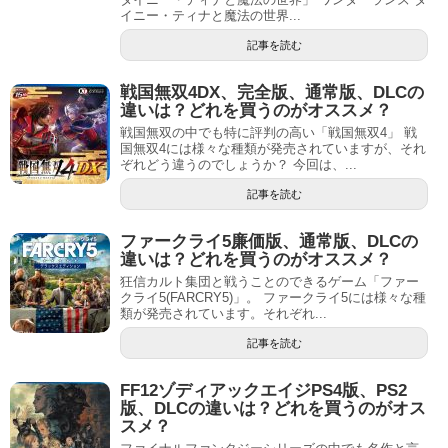
イニー・ティナと魔法の世界...
記事を読む
戦国無双4DX、完全版、通常版、DLCの
違いは？どれを買うのがオススメ？
戦国無双の中でも特に評判の高い「戦国無双4」 戦
国無双4には様々な種類が発売されていますが、それ
ぞれどう違うのでしょうか？ 今回は、...
記事を読む
ファークライ5廉価版、通常版、DLCの
違いは？どれを買うのがオススメ？
狂信カルト集団と戦うことのできるゲーム「ファー
クライ5(FARCRY5)」。 ファークライ5には様々な種
類が発売されています。それぞれ...
記事を読む
FF12ゾディアックエイジPS4版、PS2
版、DLCの違いは？どれを買うのがオス
スメ？