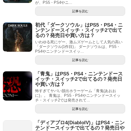
が、PS5・PS4やニ...
記事を読む
初代「ダークソウル」はPS5・PS4・ニ
ンテンドースイッチ・スイッチ2で出て
るの？発売日や買い方は？
いわゆる死にゲー、激ムズゲームとして人気の高い
「ダークソウル(1作目)」 ダークソウルは、PS5・
PS4やニンテンドースイッ...
記事を読む
「青鬼」はPS5・PS4・ニンテンドース
イッチ・スイッチ2で出てるの？発売日
や買い方は？
怖すぎてヤバい脱出ホラーゲーム「青鬼(あおお
に)」。 青鬼は、PS5・PS4やニンテンドースイッ
チ・スイッチ2では発売されて...
記事を読む
「ディアブロ4(DiabloIV)」はPS4・ニン
テンドースイッチで出てるの？発売日や