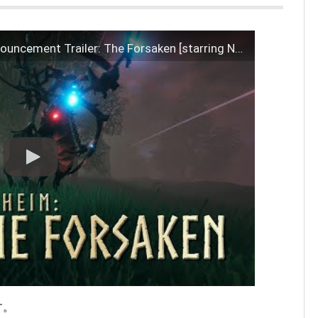
Valheim – Valheim PlayStation Announcement Trailer: The Forsaken [starring Neil Newbon] | PS5 Games
す。