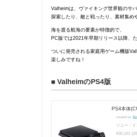
Valheimは、ヴァイキング世界観
探索したり、敵と戦ったり、素材集め
海を渡る航海の要素が特徴的で、
PC版では2021年早期リリース以降
ついに発売される家庭用ゲーム機版Valh
楽しみですね！
■ ValheimのPS4版
PS4本体(CU
created by
Ri
ソニー・イ
¥30,101
(2