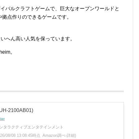
のサバイバルクラフトゲームで、巨大なオープンワールドと
や拠点作りのできるゲームです。
、たいへん高い人気を保っています。
eim。
H-2100AB01)
nker
ンタラクティブエンタテインメント
026/08/08 13:08:45時点 Amazon調べ-
詳細)