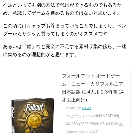
不足といっても別の方法で代用ができるものでもあるた
め、意識してゲームを進めるものではないと思います。
この頃にはキャップも貯まっていることでしょうし、ベン
ダーからサクッと買ってしまうのがオススメです。
あるいは「鉛」など完全に不足する素材収集の傍ら、一緒
に集めるのが理想的かと思います。
フォールアウト ボードゲー
ム：ニュー・カリフォルニア
日本語版 (1-4人用 2-3時間 14
才以上向け)
created by
Rinker
ホビージャパン(HobbyJAPAN)
¥4,950
(2026/08/06 06:40:01時点
Amazon調べ-
詳細)