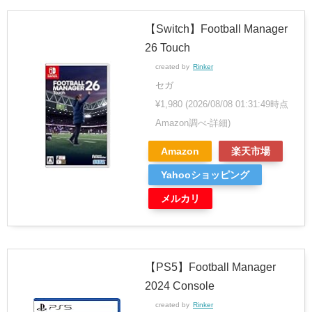
【Switch】Football Manager
26 Touch
created by
Rinker
セガ
¥1,980
(2026/08/08 01:31:49時点
Amazon調べ-
詳細)
Amazon
楽天市場
Yahooショッピング
メルカリ
【PS5】Football Manager
2024 Console
created by
Rinker