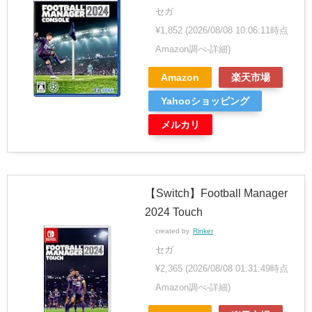
セガ
¥1,852
(2026/08/08 10:06:11時点
Amazon調べ-
詳細)
Amazon
楽天市場
Yahooショッピング
メルカリ
【Switch】Football Manager
2024 Touch
created by
Rinker
セガ
¥2,365
(2026/08/08 01:31:49時点
Amazon調べ-
詳細)