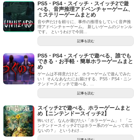
PS5・PS4・スイッチ・スイッチ2で遊
べる、音声推理アドベンチャーゲーム、
ミステリーゲームまとめ
音や声だけを頼りに、事件の推理をしていく音声推
理アドベンチャーゲーム。 新しいゲームのジャンル
です。 というわけで今回...
記事を読む
PS5・PS4・スイッチで遊べる、誰でも
できる・お手軽・簡単ホラーゲームまと
め
ゲームは不得意だけど、ホラーゲームで遊んでみた
い！ そんなあなたにお届けする、PS5・PS4・ニン
テンドースイッチで遊べる、...
記事を読む
スイッチ2で遊べる、ホラーゲームまと
め【ニンテンドースイッチ2】
怖いけど、なんか遊びたい「ホラーゲーム」！ 「ニ
ンテンドースイッチ2ではホラー系のゲームって出て
ないの？」 というわけ...
記事を読む