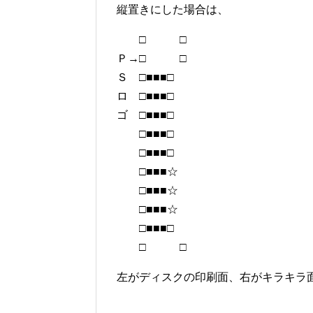
縦置きにした場合は、
□ □
Ｐ→□ □
Ｓ □■■■□
ロ □■■■□
ゴ □■■■□
□■■■□
□■■■□
□■■■☆
□■■■☆
□■■■☆
□■■■□
□ □
左がディスクの印刷面、右がキラキラ