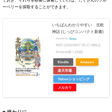
ておき、それらを順番に探索していけば、たくさんのブル
ーベリーを採取することができます。
いちばんわかりやすい 北欧
神話 (じっぴコンパクト新書)
created by
Rinker
¥603
(2026/08/07 08:27:49時点
Amazon調べ-
詳細)
Kindle
Amazon
楽天市場
Yahooショッピング
メルカリ
■ 終わりに