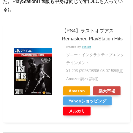
た。PlayStationHits版も中身は同じです(DLCも入ってい
る)。
【PS4】ラストオブアス
Remastered PlayStation Hits
created by
Rinker
ソニー・インタラクティブエンタ
テインメント
¥1,293
(2026/08/06 08:07:58時点
Amazon調べ-
詳細)
Amazon
楽天市場
Yahooショッピング
メルカリ