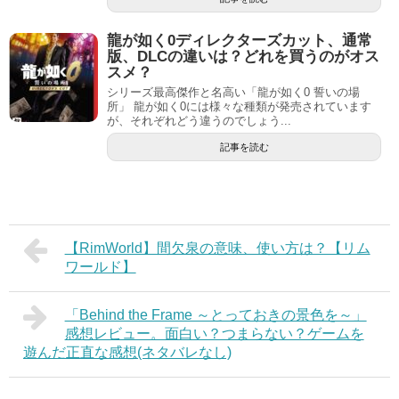
龍が如く0ディレクターズカット、通常
版、DLCの違いは？どれを買うのがオス
スメ？
シリーズ最高傑作と名高い「龍が如く0 誓いの場
所」 龍が如く0には様々な種類が発売されています
が、それぞれどう違うのでしょう...
記事を読む
【RimWorld】間欠泉の意味、使い方は？【リム
ワールド】
「Behind the Frame ～とっておきの景色を～」
感想レビュー。面白い？つまらない？ゲームを
遊んだ正直な感想(ネタバレなし)