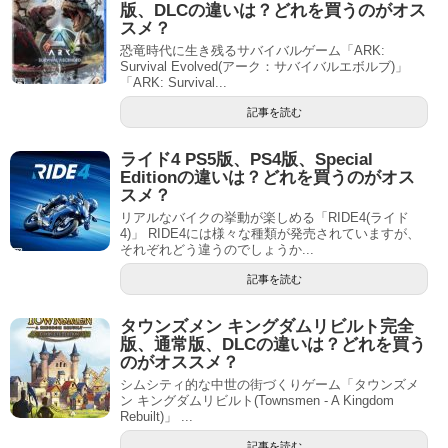
版、DLCの違いは？どれを買うのがオス
スメ？
恐竜時代に生き残るサバイバルゲーム「ARK:
Survival Evolved(アーク：サバイバルエボルブ)」
「ARK: Survival...
記事を読む
ライド4 PS5版、PS4版、Special
Editionの違いは？どれを買うのがオス
スメ？
リアルなバイクの挙動が楽しめる「RIDE4(ライド
4)」 RIDE4には様々な種類が発売されていますが、
それぞれどう違うのでしょうか...
記事を読む
タウンズメン キングダムリビルト完全
版、通常版、DLCの違いは？どれを買う
のがオススメ？
シムシティ的な中世の街づくりゲーム「タウンズメ
ン キングダムリビルト(Townsmen - A Kingdom
Rebuilt)」 ...
記事を読む