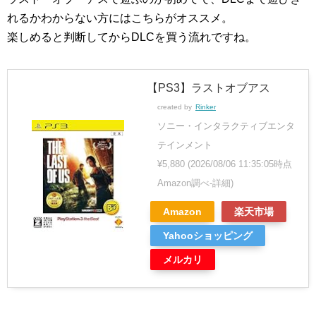
れるかわからない方にはこちらがオススメ。
楽しめると判断してからDLCを買う流れですね。
【PS3】ラストオブアス
created by
Rinker
ソニー・インタラクティブエンタ
テインメント
¥5,880
(2026/08/06 11:35:05時点
Amazon調べ-
詳細)
Amazon
楽天市場
Yahooショッピング
メルカリ