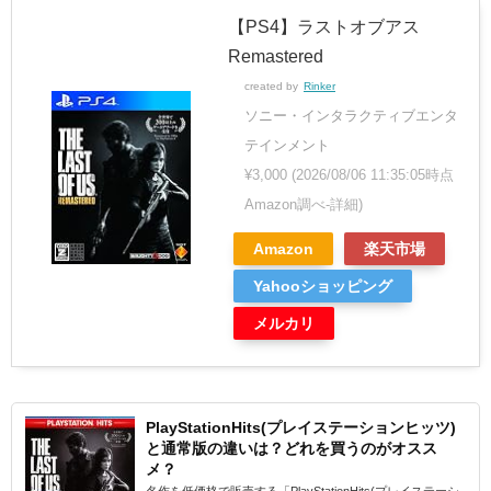
【PS4】ラストオブアス
Remastered
created by
Rinker
ソニー・インタラクティブエンタ
テインメント
¥3,000
(2026/08/06 11:35:05時点
Amazon調べ-
詳細)
Amazon
楽天市場
Yahooショッピング
メルカリ
PlayStationHits(プレイステーションヒッツ)
と通常版の違いは？どれを買うのがオスス
メ？
名作を低価格で販売する「PlayStationHits(プレイステーシ