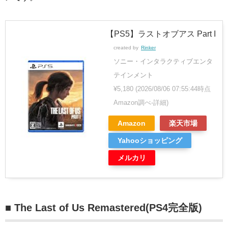
【PS5】ラストオブアス Part I
created by
Rinker
ソニー・インタラクティブエンタ
テインメント
¥5,180
(2026/08/06 07:55:44時点
Amazon調べ-
詳細)
Amazon
楽天市場
Yahooショッピング
メルカリ
■ The Last of Us Remastered(PS4完全版)