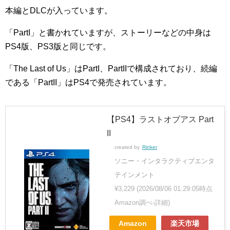
本編とDLCが入っています。
「PartI」と書かれていますが、ストーリーなどの中身は
PS4版、PS3版と同じです。
「The Last of Us」はPartI、PartIIで構成されており、続編
である「PartII」はPS4で発売されています。
【PS4】ラストオブアス Part
II
created by
Rinker
ソニー・インタラクティブエンタ
テインメント
¥3,229
(2026/08/06 01:29:05時点
Amazon調べ-
詳細)
Amazon
楽天市場