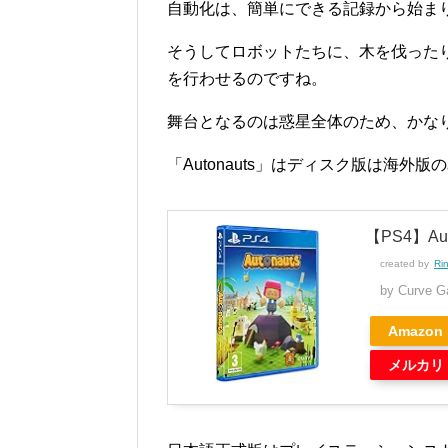
自動化は、簡単にできる記録から始ま
そうしてロボットたちに、木を伐った
を行わせるのですね。
舞台となるのは惑星全体のため、かな
「Autonauts」はディスク版は海外版
【PS4】Aut
created by
Ri
by Curve 
Amazon
メルカリ