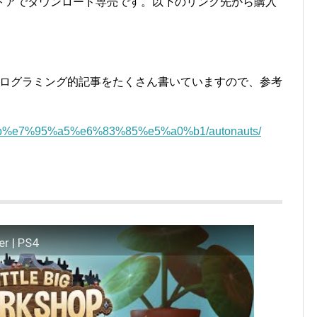
トアでダウンロード専売です。以下のリンク先から購入
」のプログラミング的記事をたくさん書いていますので、参考
94%bb%e7%95%a5%e6%83%85%e5%a0%b1/autonauts/
er | PS4