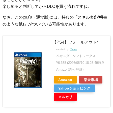
楽しめると判断してからDLCを買う流れですね。
なお、この(無印・通常版)には、特典の「スキル表(説明書
のような紙)」がついている可能性があります。
【PS4】フォールアウト4
created by
Rinker
ベセスダ・ソフトワークス
¥6,358
(2026/08/10 18:26:49時点
Amazon調べ-
詳細)
Amazon
楽天市場
Yahooショッピング
メルカリ