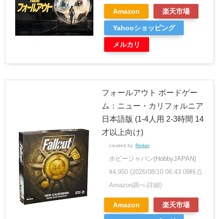
Amazon
楽天市場
Yahooショッピング
メルカリ
フォールアウト ボードゲー
ム：ニュー・カリフォルニア
日本語版 (1-4人用 2-3時間 14
才以上向け)
created by
Rinker
ホビージャパン(HobbyJAPAN)
¥4,950
(2026/08/10 06:43:09時点
Amazon調べ-
詳細)
Amazon
楽天市場