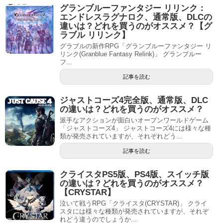
グランブルーファンタジー リリンク：
エンドレスラグナロク、通常版、DLCの
違いは？どれを買うのがオススメ？【グ
ラブル リリンク】
グラブルの新作RPG「グランブルーファンタジー リ
リンク(Granblue Fantasy Relink)」 グランブルー
フ...
記事を読む
ジャストコーズ4完全版、通常版、DLC
の違いは？どれを買うのがオススメ？
派手なアクションが面白いオープンワールドゲーム
「ジャストコーズ4」 ジャストコーズ4には様々な種
類が発売されていますが、それぞれどう...
記事を読む
クライスタPS5版、PS4版、スイッチ版
の違いは？どれを買うのがオススメ？
【CRYSTAR】
泣いて戦うRPG「クライスタ(CRYSTAR)」 クライ
スタには様々な種類が発売されていますが、それぞ
れどう違うのでしょうか...