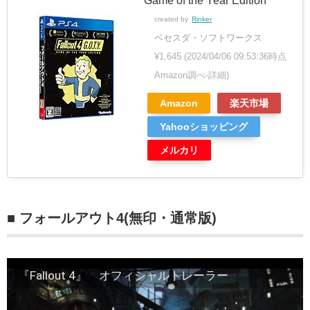
Game of the Year Edition
created by
Rinker
ベセスダ・ソフトワークス
¥1,645
(2024/04/06 09:53:36時点
Amazon調べ-
詳細)
Amazon
楽天市場
Yahooショッピング
メルカリ
■ フォールアウト4(無印・通常版)
『Fallout 4』 オフィシャルトレーラー