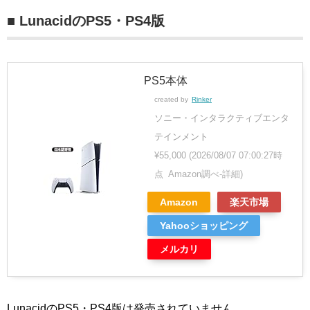
■ LunacidのPS5・PS4版
PS5本体
created by
Rinker
ソニー・インタラクティブエンタ
テインメント
¥55,000
(2026/08/07 07:00:27時
点 Amazon調べ-
詳細)
Amazon
楽天市場
Yahooショッピング
メルカリ
LunacidのPS5・PS4版は発売されていません。