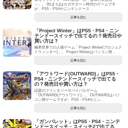
～」。 街(まち)はセガサターン時代のゲームです
が、PS5・PS4やニンテンドース...
記事を読む
「Project Winter」はPS5・PS4・ニン
テンドースイッチで出てるの？発売日や
買い方は？
極寒世界での人狼ゲーム「Project Winter(プロジェク
トウィンター)」。 Project Winterはパソコン用...
記事を読む
「アウトワード(OUTWARD)」はPS5・
PS4・ニンテンドースイッチで出てる
の？発売日や買い方は？
話題のファンタジーサバイバルゲーム
「OUTWARD(アウトワード)」。 OUTWARDはパソ
コン用ゲームですが、PS5・PS4やニン...
記事を読む
「ガンバレット」はPS5・PS4・ニンテ
ンドースイッチ・スイッチ2で出てる