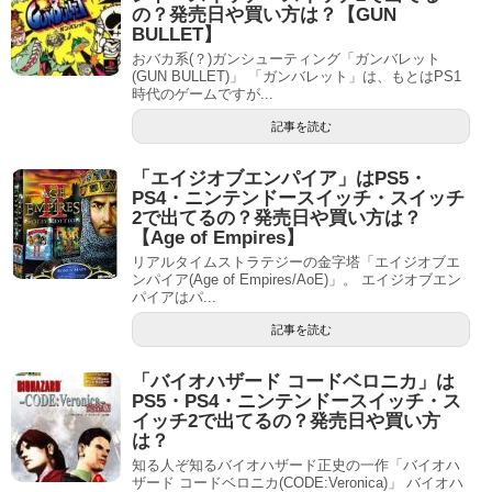
の？発売日や買い方は？【GUN
BULLET】
おバカ系(？)ガンシューティング「ガンバレット
(GUN BULLET)」 「ガンバレット」は、もとはPS1
時代のゲームですが...
記事を読む
「エイジオブエンパイア」はPS5・
PS4・ニンテンドースイッチ・スイッチ
2で出てるの？発売日や買い方は？
【Age of Empires】
リアルタイムストラテジーの金字塔「エイジオブエ
ンパイア(Age of Empires/AoE)」。 エイジオブエン
パイアはパ...
記事を読む
「バイオハザード コードベロニカ」は
PS5・PS4・ニンテンドースイッチ・ス
イッチ2で出てるの？発売日や買い方
は？
知る人ぞ知るバイオハザード正史の一作「バイオハ
ザード コードベロニカ(CODE:Veronica)」 バイオハ