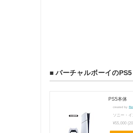
■ バーチャルボーイのPS5
PS5本体
created by
Ri
ソニー・イ
¥55,000
(2