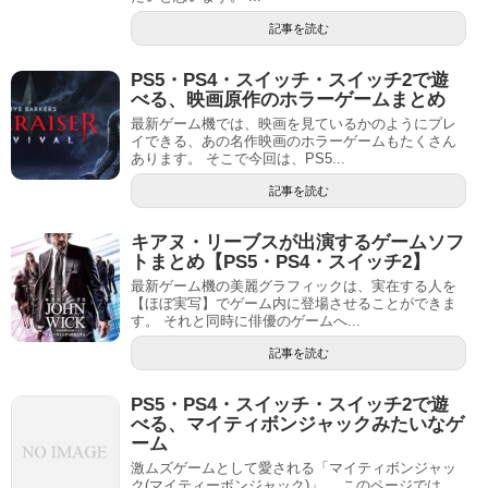
記事を読む
PS5・PS4・スイッチ・スイッチ2で遊
べる、映画原作のホラーゲームまとめ
最新ゲーム機では、映画を見ているかのようにプレ
イできる、あの名作映画のホラーゲームもたくさん
あります。 そこで今回は、PS5...
記事を読む
キアヌ・リーブスが出演するゲームソフ
トまとめ【PS5・PS4・スイッチ2】
最新ゲーム機の美麗グラフィックは、実在する人を
【ほぼ実写】でゲーム内に登場させることができま
す。 それと同時に俳優のゲームへ...
記事を読む
PS5・PS4・スイッチ・スイッチ2で遊
べる、マイティボンジャックみたいなゲ
ーム
激ムズゲームとして愛される「マイティボンジャッ
ク(マイティーボンジャック)」。 このページでは、