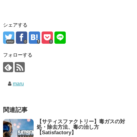
シェアする
error
0
0
フォローする
maru
関連記事
【サティスファクトリー】毒ガスの対
処・除去方法、毒の治し方
【Satisfactory】