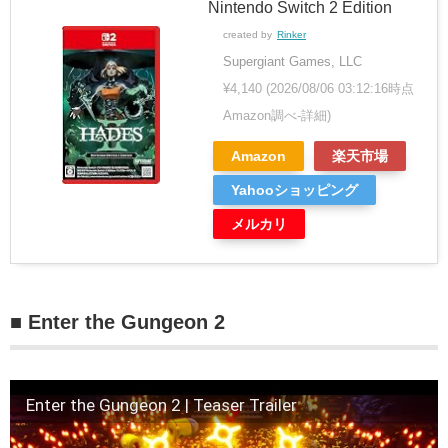
Nintendo Switch 2 Edition
created by
Rinker
Supergiant Games, LLC
¥4,140
(2026/08/06 03:12:16時点
Amazon調べ-
詳細)
Amazon
楽天市場
Yahooショッピング
メルカリ
■ Enter the Gungeon 2
Enter the Gungeon 2 | Teaser Trailer