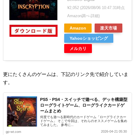
¥2,052
(2026/08/06 10:47:31時点
Amazon調べ-
詳細)
Amazon
楽天市場
Yahooショッピング
メルカリ
更にたくさんのゲームは、下記のリンク先で紹介していま
す。
PS5・PS4・スイッチで遊べる、デッキ構築型
ローグライトゲーム、ローグライクカードゲ
ームまとめ
何度でも遊べる新時代のカードゲーム「ローグライクカー
ドゲーム」 そこで今回は、それらのオススメゲームを集め
てみました。 参考に...
2026-04-21 05:30
gp-wt.com