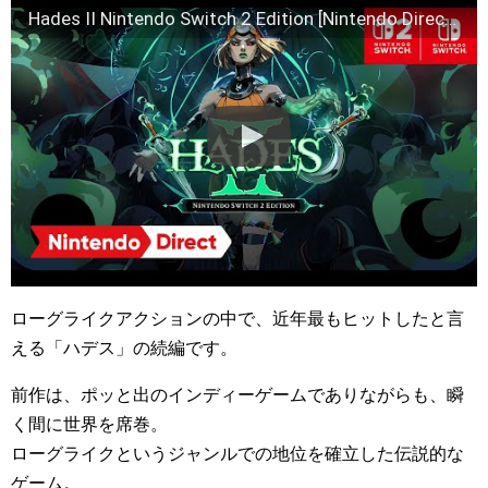
Hades II Nintendo Switch 2 Edition [Nintendo Direct 2025.9.12]
ローグライクアクションの中で、近年最もヒットしたと言
える「ハデス」の続編です。
前作は、ポッと出のインディーゲームでありながらも、瞬
く間に世界を席巻。
ローグライクというジャンルでの地位を確立した伝説的な
ゲーム。