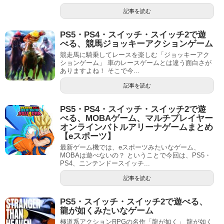
記事を読む
PS5・PS4・スイッチ・スイッチ2で遊
べる、競馬ジョッキーアクションゲーム
競走馬に騎乗してレースを楽しむ「ジョッキーアク
ションゲーム」 車のレースゲームとは違う面白さが
ありますよね！ そこで今...
記事を読む
PS5・PS4・スイッチ・スイッチ2で遊
べる、MOBAゲーム、マルチプレイヤー
オンラインバトルアリーナゲームまとめ
【eスポーツ】
最新ゲーム機では、eスポーツみたいなゲーム、
MOBAは遊べないの？ ということで今回は、PS5・
PS4、ニンテンドースイッチ...
記事を読む
PS5・スイッチ・スイッチ2で遊べる、
龍が如くみたいなゲーム
極道系アクションRPGの名作「龍が如く」 龍が如く