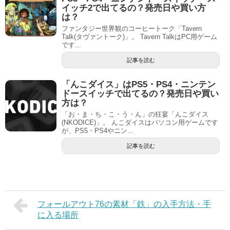
イッチ2で出てるの？発売日や買い方
は？
ファンタジー世界観のコーヒートーク「Tavern
Talk(タヴァントーク)」。 Tavern TalkはPC用ゲーム
です...
記事を読む
「んこダイス」はPS5・PS4・ニンテン
ドースイッチで出てるの？発売日や買い
方は？
「お・ま・ち・こ・う・ん」の狂宴「んこダイス
(NKODICE)」。 んこダイスはパソコン用ゲームです
が、PS5・PS4やニン...
記事を読む
フォールアウト76の素材「鉄」の入手方法・手
に入る場所