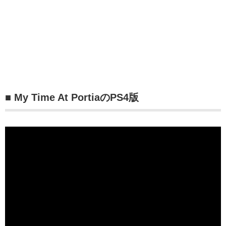
■ My Time At PortiaのPS4版