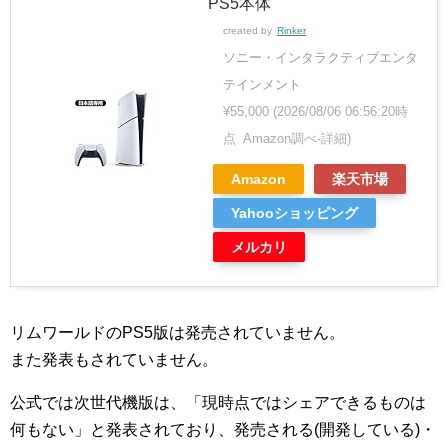
PS5本体
created by
Rinker
ソニー・インタラクティブエンタ
テインメント
¥55,000
(2026/08/06 06:56:20時
点 Amazon調べ-
詳細)
Amazon
楽天市場
Yahooショッピング
メルカリ
リムワールドのPS5版は発売されていません。
また発表もされていません。
公式では次世代機版は、「現時点ではシェアできるものは
何もない」と発表されており、発売される(開発している)・