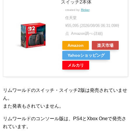
スイッチ2本体
created by
Rinker
任天堂
¥55,095
(2026/08/06 06:31:09時
点 Amazon調べ-
詳細)
Amazon
楽天市場
Yahooショッピング
メルカリ
リムワールドのスイッチ・スイッチ2版は発売されていませ
ん。
また発表もされていません。
リムワールドのコンソール版は、PS4とXbox Oneで発売さ
れています。