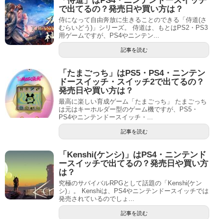
「侍道」はPS4・ニンテンドースイッチ
で出てるの？発売日や買い方は？
侍になって自由奔放に生きることのできる「侍道(さ
むらいどう)」シリーズ。 侍道は、もとはPS2・PS3
用ゲームですが、PS4やニンテン...
記事を読む
「たまごっち」はPS5・PS4・ニンテン
ドースイッチ・スイッチ2で出てるの？
発売日や買い方は？
最高に楽しい育成ゲーム「たまごっち」 たまごっち
は元はキーホルダー型のゲーム機ですが、PS5・
PS4やニンテンドースイッチ・...
記事を読む
「Kenshi(ケンシ)」はPS4・ニンテンド
ースイッチで出てるの？発売日や買い方
は？
究極のサバイバルRPGとして話題の「Kenshi(ケン
シ)」。 Kenshiは、PS4やニンテンドースイッチでは
発売されているのでしょ...
記事を読む