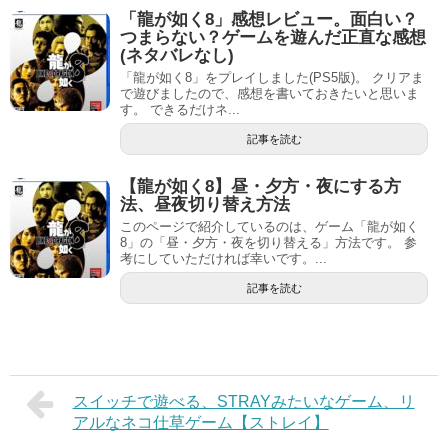
「龍が如く8」感想レビュー。面白い？
つまらない？ゲームを遊んだ正直な感想
(ネタバレなし)
「龍が如く8」をプレイしました(PS5版)。 クリアま
で遊びましたので、感想を書いておきたいと思いま
す。 できるだけネ...
記事を読む
【龍が如く8】昼・夕方・夜にする方
法、昼夜切り替え方法
このページで紹介しているのは、ゲーム「龍が如く
8」の「昼・夕方・夜を切り替える」方法です。 参
考にしていただければ幸いです。...
記事を読む
スイッチで遊べる、STRAYみたいなゲーム、リ
アルなネコ仕草ゲーム【ストレイ】