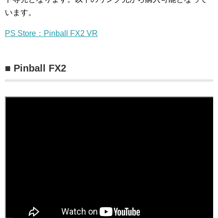
います。
PS Store：Pinball FX2 VR
■ Pinball FX2