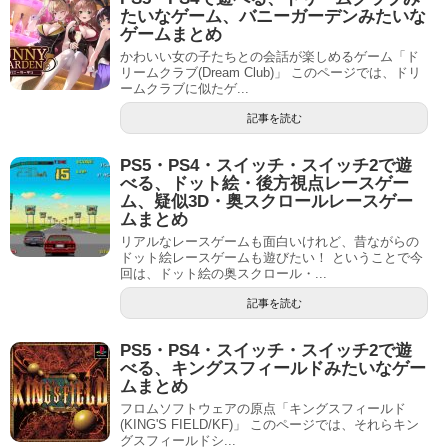
たいなゲーム、バニーガーデンみたいな
ゲームまとめ
かわいい女の子たちとの会話が楽しめるゲーム「ド
リームクラブ(Dream Club)」 このページでは、ドリ
ームクラブに似たゲ...
記事を読む
PS5・PS4・スイッチ・スイッチ2で遊
べる、ドット絵・後方視点レースゲー
ム、疑似3D・奥スクロールレースゲー
ムまとめ
リアルなレースゲームも面白いけれど、昔ながらの
ドット絵レースゲームも遊びたい！ ということで今
回は、ドット絵の奥スクロール・...
記事を読む
PS5・PS4・スイッチ・スイッチ2で遊
べる、キングスフィールドみたいなゲー
ムまとめ
フロムソフトウェアの原点「キングスフィールド
(KING'S FIELD/KF)」 このページでは、それらキン
グスフィールドシ...