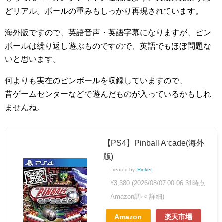
どリアル。ボールの重みもしっかり再現されています。
海外版ですので、英語音声・英語字幕になりますが、ピン
ボールは繰り返し遊ぶものですので、英語でもほぼ問題な
いと思います。
何よりも実在のピンボールを収録していますので、
昔ゲームセンターなどで遊んだものが入っているかもしれ
ませんね。
【PS4】Pinball Arcade(海外
版)
created by
Rinker
¥3,380
(2026/08/07 00:06:31時点
Amazon調べ-
詳細)
Amazon
楽天市場