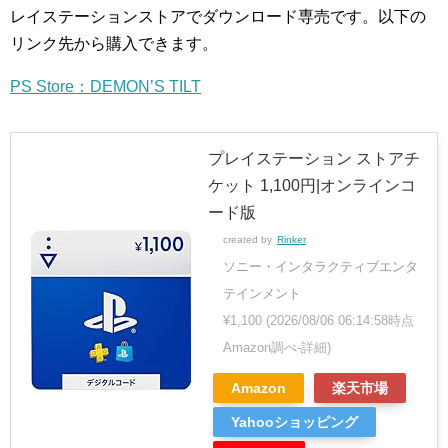
レイステーションストアでダウンロード専売です。以下の
リンク先から購入できます。
PS Store：DEMON’S TILT
プレイステーション ストアチ
ケット 1,100円|オンラインコ
ード版
created by
Rinker
ソニー・インタラクティブエンタ
テインメント
¥1,100
(2026/08/06 06:14:58時点
Amazon調べ-
詳細)
Amazon
楽天市場
Yahooショッピング