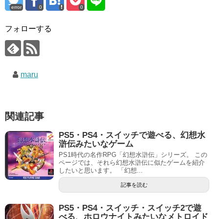
error
0
0
フォローする
maru
関連記事
PS5・PS4・スイッチで遊べる、幻想水
滸伝みたいなゲーム
PS1時代の名作RPG「幻想水滸伝」シリーズ。 この
ページでは、それら幻想水滸伝に似たゲームを紹介
したいと思います。 「幻想...
記事を読む
PS5・PS4・スイッチ・スイッチ2で遊
べる、ホロウナイトみたいなメトロイド