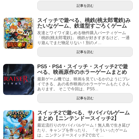
記事を読む
スイッチで遊べる、桃鉄(桃太郎電鉄)み
たいなゲーム、鉄道型すごろくゲーム
友達とワイワイ楽しめる物件購入パーティゲーム
「桃鉄(桃太郎電鉄)」 桃鉄が好きすぎるけど、一通
り遊んでまだ物足りない！別のメ...
記事を読む
PS5・PS4・スイッチ・スイッチ2で遊
べる、映画原作のホラーゲームまとめ
最新ゲーム機では、映画を見ているかのようにプレ
イできる、あの名作映画のホラーゲームもたくさん
あります。 そこで今回は、PS5...
記事を読む
スイッチ2で遊べる、サバイバルゲーム
まとめ【ニンテンドースイッチ2】
最近流行りのサバイバルゲーム！無人島で生き延び
たり、キャンプを作ったり。 「そういったゲーム
は、ニンテンドースイッチ2で出て...