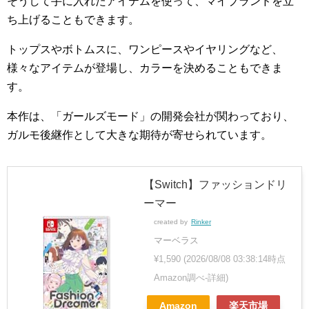
そうして手に入れたアイテムを使って、マイブランドを立
ち上げることもできます。
トップスやボトムスに、ワンピースやイヤリングなど、
様々なアイテムが登場し、カラーを決めることもできま
す。
本作は、「ガールズモード」の開発会社が関わっており、
ガルモ後継作として大きな期待が寄せられています。
【Switch】ファッションドリ
ーマー
created by
Rinker
マーベラス
¥1,590
(2026/08/08 03:38:14時点
Amazon調べ-
詳細)
Amazon
楽天市場