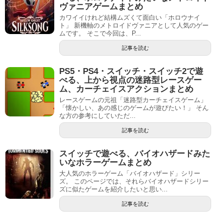
ヴァニアゲームまとめ
カワイイけれど結構ムズくて面白い「ホロウナイ
ト」 新機軸のメトロイドヴァニアとして人気のゲー
ムです。 そこで今回は、P...
記事を読む
PS5・PS4・スイッチ・スイッチ2で遊
べる、上から視点の迷路型レースゲー
ム、カーチェイスアクションまとめ
レースゲームの元祖「迷路型カーチェイスゲーム」
「懐かしい、あの感じのゲームが遊びたい！」 そん
な方の参考にしていただ...
記事を読む
スイッチで遊べる、バイオハザードみた
いなホラーゲームまとめ
大人気のホラーゲーム「バイオハザード」シリー
ズ。 このページでは、それらバイオハザードシリー
ズに似たゲームを紹介したいと思い...
記事を読む