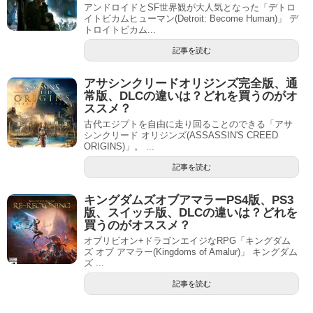
アンドロイドとSF世界観が大人気となった「デトロ
イトビカムヒューマン(Detroit: Become Human)」 デ
トロイトビカム...
記事を読む
アサシンクリードオリジンズ完全版、通
常版、DLCの違いは？どれを買うのがオ
ススメ？
古代エジプトを自由に走り回ることのできる「アサ
シンクリード オリジンズ(ASSASSIN'S CREED
ORIGINS)」。 ...
記事を読む
キングダムズオブアマラーPS4版、PS3
版、スイッチ版、DLCの違いは？どれを
買うのがオススメ？
オブリビオン+ドラゴンエイジなRPG「キングダム
ズ オブ アマラー(Kingdoms of Amalur)」 キングダム
ズ ...
記事を読む