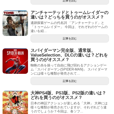
記事を読む
アンチャーテッドとトゥームレイダーの
違いは？どっちを買うのがオススメ？
遺跡探索ゲームの代名詞 「アンチャーテッド」と
「トゥームレイダー」 今回は、それぞれのゲームの
違いを紹...
記事を読む
スパイダーマン完全版、通常版、
ValueSelection、DLCの違いは？どれを
買うのがオススメ？
蜘蛛の糸を操って自由に飛び回れるアクションゲー
ム「スパイダーマン(SPIDER-MAN)」 スパイダーマ
ンには様々な種類が発売されて...
記事を読む
大神PS4版、PS3版、PS2版の違いは？
どれを買うのがオススメ？
日本の神話アクションが楽しめる「大神」 大神には
様々な種類が発売されていますが、それぞれどう違
うのでしょうか？今回は、各ソフ...