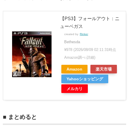
【PS3】フォールアウト：ニ
ューベガス
created by
Rinker
Bethesda
¥978
(2026/08/09 02:11:31時点
Amazon調べ-
詳細)
Amazon
楽天市場
Yahooショッピング
メルカリ
■ まとめると