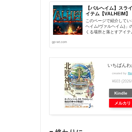
【バルヘイム】スラ
イテム【VALHEIM】
このページで紹介している
ヘイム/ヴァルヘイム)
くる場所と落とすアイテムで
gp-wt.com
いちばんわ
created by
Ri
¥603
(202
Kindle
メルカリ