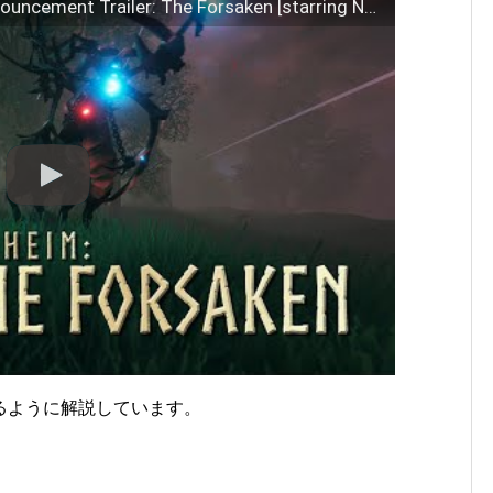
Valheim – Valheim PlayStation Announcement Trailer: The Forsaken [starring Neil Newbon] | PS5 Games
るように解説しています。