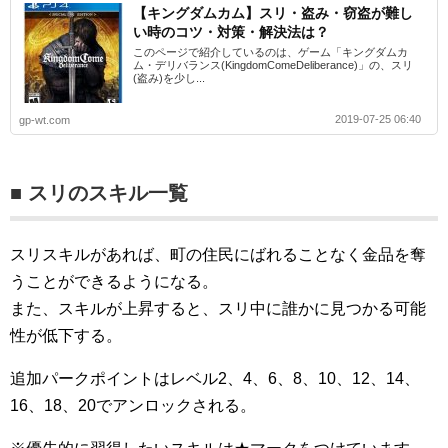
【キングダムカム】スリ・盗み・窃盗が難し
い時のコツ・対策・解決法は？
このページで紹介しているのは、ゲーム「キングダムカ
ム・デリバランス(KingdomComeDeliberance)」の、スリ
(盗み)を少し...
2019-07-25 06:40
gp-wt.com
■ スリのスキル一覧
スリスキルがあれば、町の住民にばれることなく金品を奪
うことができるようになる。
また、スキルが上昇すると、スリ中に誰かに見つかる可能
性が低下する。
追加パークポイントはレベル2、4、6、8、10、12、14、
16、18、20でアンロックされる。