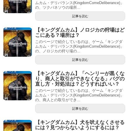
ムカム・デリバランス(KingdomComeDeliberance)」
の、ツクバネソウの場所...
記事を読む
【キングダムカム】ノロジカの狩場はど
こにある？場所は？
このページで紹介しているのは、ゲーム「キングダ
ムカム・デリバランス(KingdomComeDeliberance)」
の、ノロジカの狩り場の...
記事を読む
【キングダムカム】「ヘンリーが黒くな
り、商人と取引ができなくなる」バグの
直し方・対処法は？どうすればいい？
このページで紹介しているのは、ゲーム「キングダ
ムカム・デリバランス(KingdomComeDeliberance)」
の、商人との取引ができ...
記事を読む
【キングダムカム】犬を吠えなくさせる
には？見つからないようにするには？