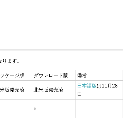
なります。
ッケージ版
ダウンロード版
備考
日本語版
は11月28
米版発売済
北米版発売済
日
×