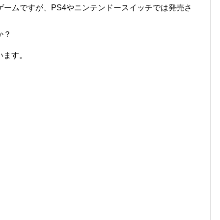
eはパソコン用ゲームですが、PS4やニンテンドースイッチでは発売さ
か？
います。