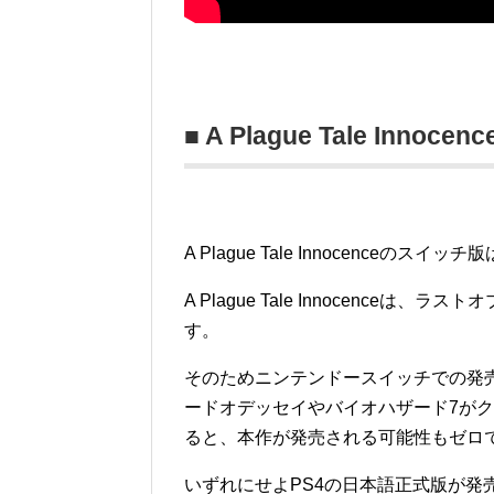
■ A Plague Tale In
A Plague Tale Innocenc
A Plague Tale Innocenc
す。
そのためニンテンドースイッチでの発
ードオデッセイやバイオハザード7が
ると、本作が発売される可能性もゼロ
いずれにせよPS4の日本語正式版が発