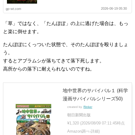
2026-06-19 05:30
gp-wt.com
「草」ではなく、「たんぽぽ」の上に逃げた場合は、もっ
と楽に倒せます。
たんぽぽにくっついた状態で、そのたんぽぽを殴りましょ
う。
するとアブラムシが落ちてきて落下死します。
高所からの落下に耐えられないのですね。
地中世界のサバイバル１ (科学
漫画サバイバルシリーズ50)
created by
Rinker
朝日新聞出版
¥1,320
(2026/08/09 07:11:45時点
Amazon調べ-
詳細)