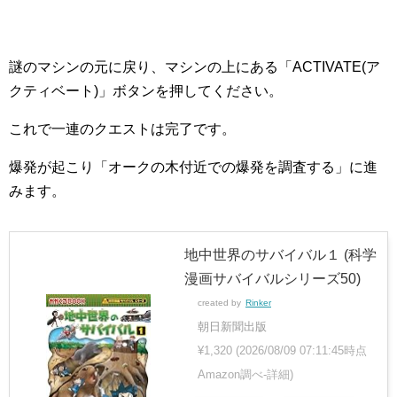
謎のマシンの元に戻り、マシンの上にある「ACTIVATE(ア
クティベート)」ボタンを押してください。
これで一連のクエストは完了です。
爆発が起こり「オークの木付近での爆発を調査する」に進
みます。
地中世界のサバイバル１ (科学
漫画サバイバルシリーズ50)
created by
Rinker
朝日新聞出版
¥1,320
(2026/08/09 07:11:45時点
Amazon調べ-
詳細)