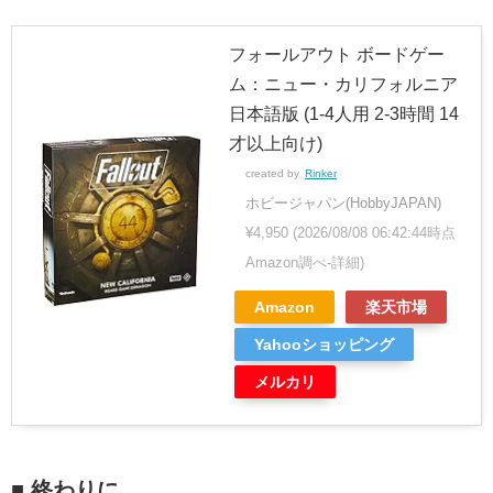
フォールアウト ボードゲー
ム：ニュー・カリフォルニア
日本語版 (1-4人用 2-3時間 14
才以上向け)
created by
Rinker
ホビージャパン(HobbyJAPAN)
¥4,950
(2026/08/08 06:42:44時点
Amazon調べ-
詳細)
Amazon
楽天市場
Yahooショッピング
メルカリ
■ 終わりに