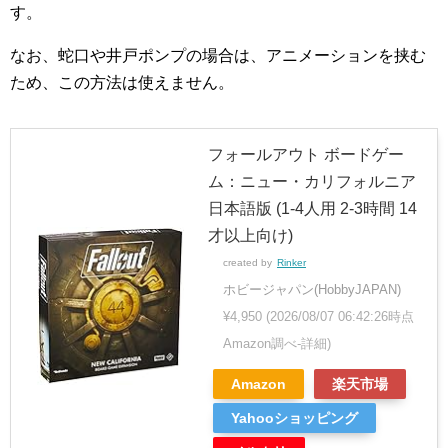
す。
なお、蛇口や井戸ポンプの場合は、アニメーションを挟む
ため、この方法は使えません。
フォールアウト ボードゲー
ム：ニュー・カリフォルニア
日本語版 (1-4人用 2-3時間 14
才以上向け)
created by
Rinker
ホビージャパン(HobbyJAPAN)
¥4,950
(2026/08/07 06:42:26時点
Amazon調べ-
詳細)
Amazon
楽天市場
Yahooショッピング