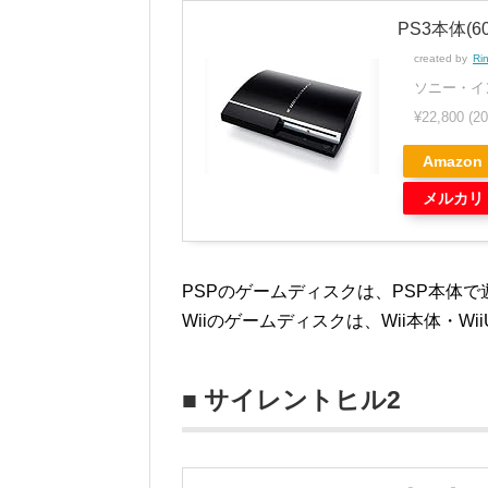
PS3本体(60
created by
Ri
ソニー・イ
¥22,800
(2
Amazon
メルカリ
PSPのゲームディスクは、PSP本体
Wiiのゲームディスクは、Wii本体・W
■ サイレントヒル2