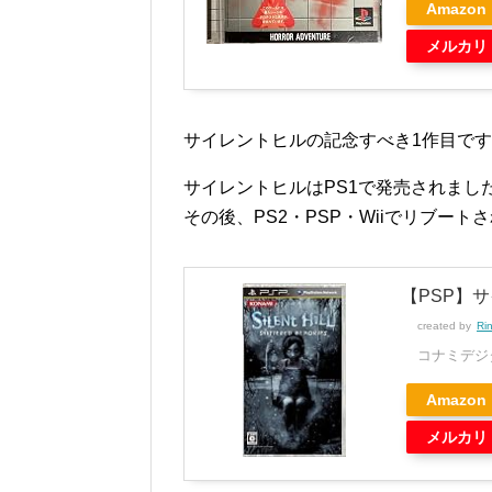
Amazon
メルカリ
サイレントヒルの記念すべき1作目で
サイレントヒルはPS1で発売されました
その後、PS2・PSP・Wiiでリブート
【PSP】
created by
Ri
コナミデジ
Amazon
メルカリ