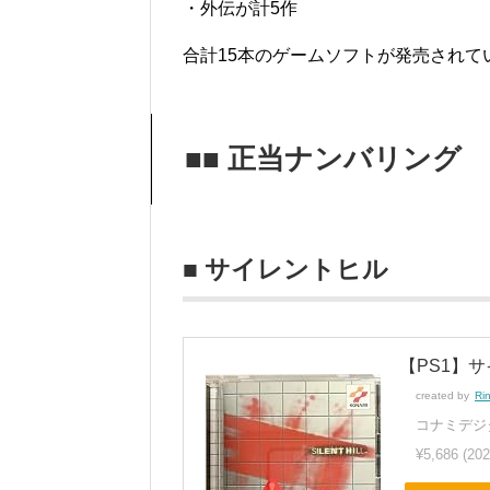
・外伝が計5作
合計15本のゲームソフトが発売されて
■■ 正当ナンバリング
■ サイレントヒル
【PS1】
created by
Ri
コナミデジタルエ
¥5,686
(20