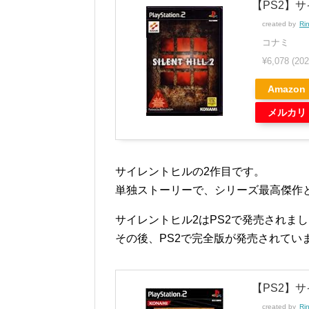
【PS2】
created by
Ri
コナミ
¥6,078
(20
Amazon
メルカリ
サイレントヒルの2作目です。
単独ストーリーで、シリーズ最高傑作
サイレントヒル2はPS2で発売されまし
その後、PS2で完全版が発売されていま
【PS2】
created by
Ri