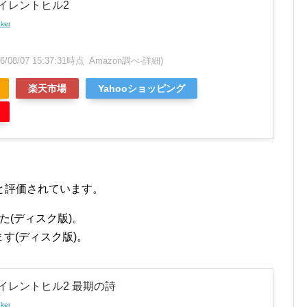
サイレントヒル2
nker
26/08/07 15:37:31時点 Amazon調べ-
詳細)
楽天市場
Yahooショッピング
と評価されています。
た(ディスク版)。
す(ディスク版)。
サイレントヒル2 最期の詩
nker