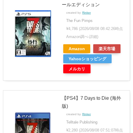
ールエディション
created by
Rinker
The Fun Pimps
¥4,786
(2026/08/08 08:42:26時点
Amazon調べ-
詳細)
Amazon
楽天市場
Yahooショッピング
メルカリ
【PS4】7 Days to Die (海外
版)
created by
Rinker
Telltale Publishing
¥2,280
(2026/08/08 07:51:07時点