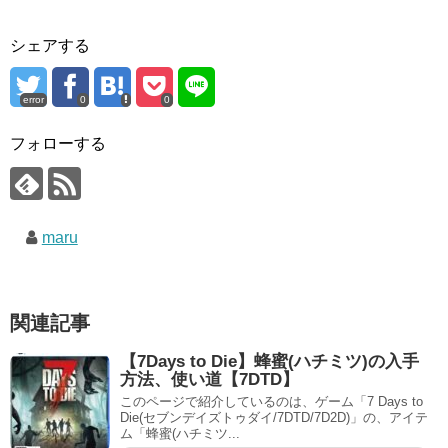
シェアする
error
0
0
フォローする
maru
関連記事
【7Days to Die】蜂蜜(ハチミツ)の入手
方法、使い道【7DTD】
このページで紹介しているのは、ゲーム「7 Days to
Die(セブンデイズトゥダイ/7DTD/7D2D)」の、アイテ
ム「蜂蜜(ハチミツ...