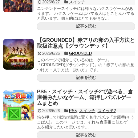
2026/6/27
スイッチ
ニンテンドースイッチには様々なハクスラゲームがあ
ります。 ハクスラゲームはハマる人はとことんハマる
と思います。個人的にはとても好きな...
記事を読む
【GROUNDED】赤アリの卵の入手方法と
取扱注意点【グラウンデッド】
2026/6/26
GROUNDED
このページで紹介しているのは、ゲーム
「GROUNDED(グラウンデッド)」の「赤アリの卵の見
つけ方・入手方法、扱い方」です。 ...
記事を読む
PS5・スイッチ・スイッチ2で遊べる、倉
庫番みたいなゲーム、箱押しパズルゲー
ムまとめ
2026/6/26
PS5
,
スイッチ
,
スイッチ2
箱を押して指定の場所に置く名作パズル「倉庫番(そう
こばん)」 このページでは、それら倉庫番に似たゲー
ムを紹介したいと思います...
記事を読む