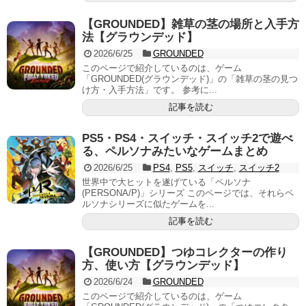
【GROUNDED】雑草の茎の場所と入手方
法【グラウンデッド】
2026/6/25
GROUNDED
このページで紹介しているのは、ゲーム
「GROUNDED(グラウンデッド)」の「雑草の茎の見つ
け方・入手方法」です。 参考に...
記事を読む
PS5・PS4・スイッチ・スイッチ2で遊べ
る、ペルソナみたいなゲームまとめ
2026/6/25
PS4
,
PS5
,
スイッチ
,
スイッチ2
世界中で大ヒットを遂げている「ペルソナ
(PERSONA/P)」シリーズ このページでは、それらペ
ルソナシリーズに似たゲームを...
記事を読む
【GROUNDED】つゆコレクターの作り
方、使い方【グラウンデッド】
2026/6/24
GROUNDED
このページで紹介しているのは、ゲーム