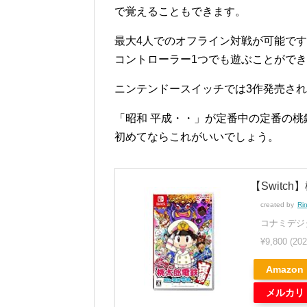
で覚えることもできます。
最大4人でのオフライン対戦が可能で
コントローラー1つでも遊ぶことがで
ニンテンドースイッチでは3作発売さ
「昭和 平成・・」が定番中の定番の桃
初めてならこれがいいでしょう。
【Switc
created by
Ri
コナミデジ
¥9,800
(20
Amazon
メルカリ