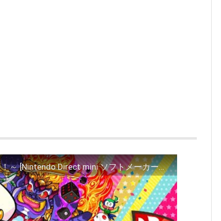
桃太郎電鉄 ～昭和 平成 令和も定番！～ [Nintendo Direct mini ソフトメーカーラインナップ 2020.7]