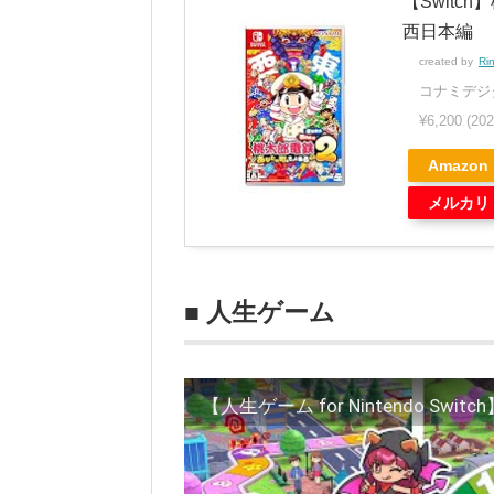
【Switc
西日本編
created by
Ri
コナミデジタルエ
¥6,200
(20
Amazon
メルカリ
■ 人生ゲーム
【人生ゲーム for Nintendo Swi