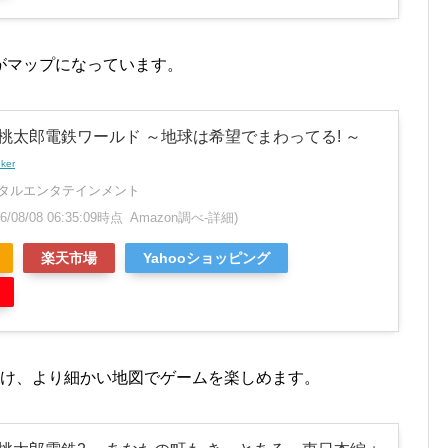
がマップになっています。
h】桃太郎電鉄ワールド ～地球は希望でまわってる! ～
nker
タルエンタテインメント
26/08/08 06:35:09時点 Amazon調べ-
詳細)
楽天市場
Yahooショッピング
分け、より細かい地図でゲームを楽しめます。