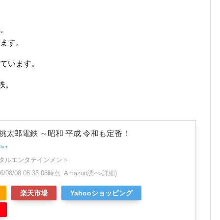
す。
きます。
れています。
鉄。
h】桃太郎電鉄 ～昭和 平成 令和も定番！
nker
タルエンタテインメント
26/08/08 06:35:08時点 Amazon調べ-
詳細)
楽天市場
Yahooショッピング