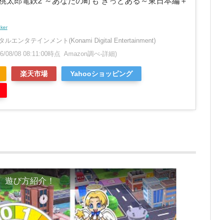
h】桃太郎電鉄2 ～あなたの町も きっとある～東日本編＋
nker
ンタテインメント(Konami Digital Entertainment)
26/08/08 08:11:00時点 Amazon調べ-
詳細)
楽天市場
Yahooショッピング
tch】遊び方紹介！