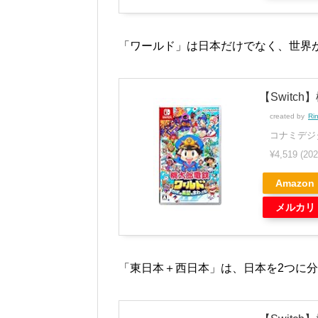
「ワールド」は日本だけでなく、世界
【Switc
created by
Ri
コナミデジ
¥4,519
(20
Amazon
メルカリ
「東日本＋西日本」は、日本を2つに