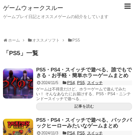
ゲームウォークスルー
ゲームプレイ日記とオススメゲームの紹介をしています
ホーム
オススメソフト
PS5
「
PS5
」
一覧
PS5・PS4・スイッチで遊べる、誰でもで
きる・お手軽・簡単ホラーゲームまとめ
2024/11/5
PS4
,
PS5
,
スイッチ
ゲームは不得意だけど、ホラーゲームで遊んでみた
い！ そんなあなたにお届けする、PS5・PS4・ニンテ
ンドースイッチで遊べる、...
記事を読む
PS5・PS4・スイッチで遊べる、バックパ
ックヒーローみたいなゲームまとめ
2024/11/3
PS4
,
PS5
,
スイッチ