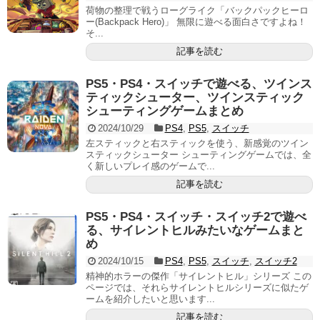
荷物の整理で戦うローグライク「バックパックヒーロ
ー(Backpack Hero)」 無限に遊べる面白さですよね！
そ...
記事を読む
PS5・PS4・スイッチで遊べる、ツインス
ティックシューター、ツインスティック
シューティングゲームまとめ
2024/10/29
PS4
,
PS5
,
スイッチ
左スティックと右スティックを使う、新感覚のツイン
スティックシューター シューティングゲームでは、全
く新しいプレイ感のゲームで...
記事を読む
PS5・PS4・スイッチ・スイッチ2で遊べ
る、サイレントヒルみたいなゲームまと
め
2024/10/15
PS4
,
PS5
,
スイッチ
,
スイッチ2
精神的ホラーの傑作「サイレントヒル」シリーズ この
ページでは、それらサイレントヒルシリーズに似たゲ
ームを紹介したいと思います...
記事を読む