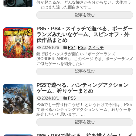
何が起こるか、どんな怖さかも分からない。大作ホラ
ーとはまた違った面白さです...
記事を読む
PS5・PS4・スイッチで遊べる、ボーダー
ランズみたいなゲーム、スピンオフ・外
伝作品まとめ
2024/10/6
PS4
,
PS5
,
スイッチ
銃で戦うハクスラが面白い「ボーダーランズ
(BORDERLANDS)」 このページでは、ボーダーランズ
に似たゲームを紹介したい...
記事を読む
PS5で遊べる、ハンティングアクション
ゲーム、狩りゲーまとめ
2024/10/1
PS5
PS5でも一狩り行こうぜ！ というわけで今回は、PS5
で遊べるハンティングアクションゲーム、狩りゲーを
紹介したいと思います。 ...
記事を読む
PS5・PS4で遊べる、絵を描くゲーム、イ